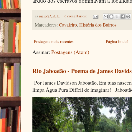
árduo dos escravos dominavam a localida
às
maio 27, 2011
6 comentários:
Marcadores:
Cavaleiro
,
História dos Bairros
Postagens mais recentes
Página inicial
Assinar:
Postagens (Atom)
Rio Jaboatão - Poema de James David
Por James Davidson Jaboatão, Em tuas nascen
limpa Água Pura Difícil de imaginar! Jaboatã