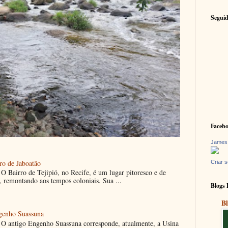
Seguid
Faceb
James
ro de Jaboatão
Criar s
O Bairro de Tejipió, no Recife, é um lugar pitoresco e de
, remontando aos tempos coloniais. Sua ...
Blogs 
Bl
ngenho Suassuna
O antigo Engenho Suassuna corresponde, atualmente, a Usina