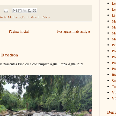
Le
Le
Li
tória
,
Muribeca
,
Patrimônio histórico
Me
Me
Página inicial
Postagens mais antigas
Mo
Mu
Pa
Po
s Davidson
Pol
Pr
s nascentes Fico eu a contemplar Água limpa Água Pura
Pr
Ri
Su
Tu
Vi
Ví
Denu