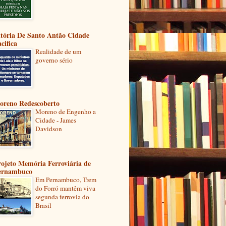
itória De Santo Antão Cidade
cifica
Realidade de um
governo sério
oreno Redescoberto
Moreno de Engenho a
Cidade - James
Davidson
ojeto Memória Ferroviária de
ernambuco
Em Pernambuco, Trem
do Forró mantêm viva
segunda ferrovia do
Brasil