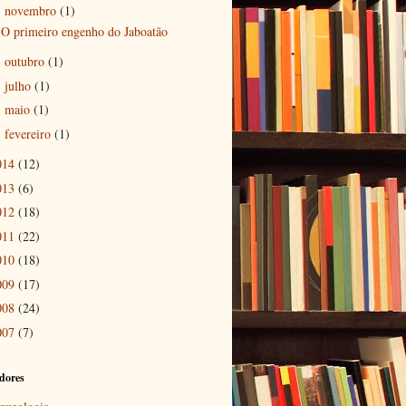
novembro
(1)
▼
O primeiro engenho do Jaboatão
outubro
(1)
►
julho
(1)
►
maio
(1)
►
fevereiro
(1)
►
014
(12)
013
(6)
012
(18)
011
(22)
010
(18)
009
(17)
008
(24)
007
(7)
dores