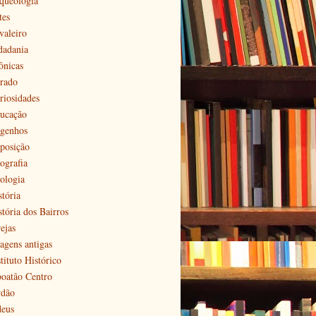
queologia
tes
valeiro
dadania
ônicas
rado
riosidades
ucação
genhos
posição
ografia
ologia
stória
stória dos Bairros
ejas
agens antigas
tituto Histórico
boatão Centro
rdão
deus