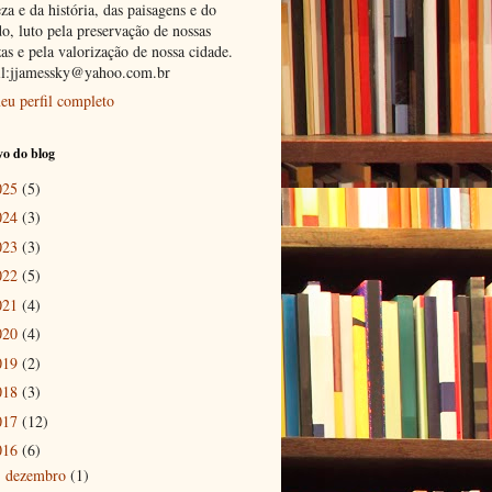
za e da história, das paisagens e do
o, luto pela preservação de nossas
as e pela valorização de nossa cidade.
l:jjamessky@yahoo.com.br
eu perfil completo
o do blog
025
(5)
024
(3)
023
(3)
022
(5)
021
(4)
020
(4)
019
(2)
018
(3)
017
(12)
016
(6)
dezembro
(1)
►