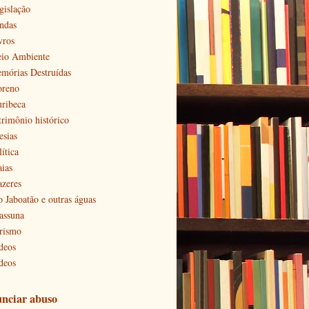
gislação
ndas
vros
io Ambiente
mórias Destruídas
reno
ribeca
trimônio histórico
esias
ítica
aias
azeres
o Jaboatão e outras águas
assuna
rismo
deos
deos
nciar abuso