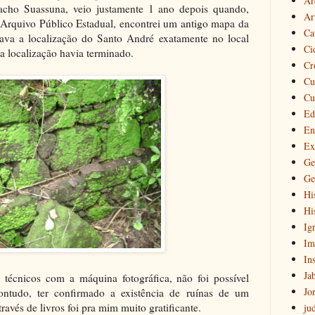
Ar
acho Suassuna, veio justamente 1 ano depois quando,
Ar
o Arquivo Público Estadual, encontrei um antigo mapa da
Ca
ava a localização do Santo André exatamente no local
Ci
a localização havia terminado.
Cr
Cu
Cu
Ed
En
Ex
Ge
Ge
Hi
Hi
Igr
Im
Ins
Ja
 técnicos com a máquina fotográfica, não foi possível
Jo
ontudo, ter confirmado a existência de ruínas de um
avés de livros foi pra mim muito gratificante.
ju