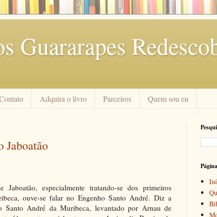
os Guararapes Redescob
Contato
Adquira o livro
Parceiros
Quem sou eu
Pesqui
o Jaboatão
Págin
Iní
 Jaboatão, especialmente tratando-se dos primeiros
Qu
ibeca, ouve-se falar no Engenho Santo André. Diz a
Bi
ho Santo André da Muribeca, levantado por Arnau de
Mo