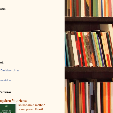
ores
ook
 Davidson Lima
eu atalho
Parceiros
ogsfera Vitoriense
Bolsonaro o melhor
nome para o Brasil