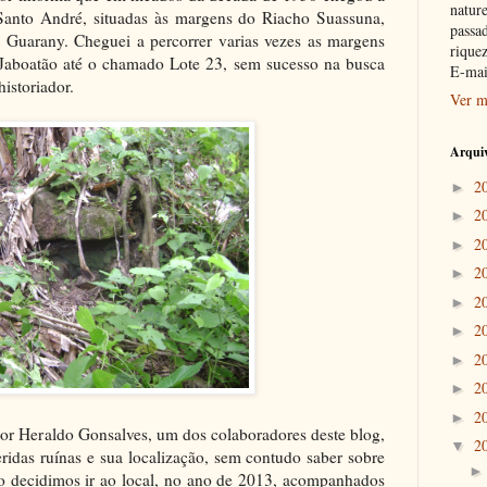
nature
Santo André, situadas às margens do Riacho Suassuna,
passad
 Guarany. Cheguei a percorrer varias vezes as margens
riquez
a Jaboatão até o chamado Lote 23, sem sucesso na busca
E-mai
historiador.
Ver m
Arquiv
2
►
2
►
2
►
2
►
2
►
2
►
2
►
2
►
2
►
dor Heraldo Gonsalves, um dos colaboradores deste blog,
2
▼
ridas ruínas e sua localização, sem contudo saber sobre
ão decidimos ir ao local, no ano de 2013, acompanhados