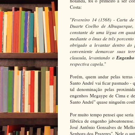
holanda, foi o primeiro a ser co
Costa:
"
Fevereiro 14 (1568) - Carta d
Duarte Coelho de Albuquerque,
constante de uma légua em quadr
mediante o ônus de três porcento
obrigado a levantar dentro do
conveniente demarcar suas terr
Engenho
clausula, levantando o
respectiva capela
."
Porém, quem andar pelas terras 
Santo André vai ficar pasmado -
tal denominação pelas proximida
engenhos Megaype de Cima e de 
Santo André" quase ninguém con
Por muito tempo pensei que seria
fábrica de engenho jaboatonense. 
José Antônio Gonsalves de Mello
Senhora dos Prazeres". Nele o a