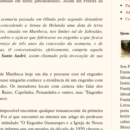
nstruído em terras jaboatonenses. Assim diz Pereira da
Pa
Ad
Co
e sesmaria passada em Olinda pelo segundo donatário
 concedendo a Arnau de Holanda uma data de terra
o, situada em Muribeca, nos limites sul de Jaboatão,
Quem 
 sobre o açúcar que fabricasse no engenho a que ficava
 prazo de três anos da concessão da sesmaria, e de
as. O concessionário, efetivamente, cumpriu aquela
 Santo André
, assim chamado pela invocação de sua
Sou P
Ensin
de Muribeca hoje em dia e procurar esse tal engenho
Jaboa
 quase ninguém conhece a existência de um engenho com
Insti
des. Os moradores locais com certeza irão falar dos
Funda
Baixo, Capelinha, Penanduba e outros, mas "Engenho
Jaboa
hece.
Funda
Letra
 impossível encontrar qualquer remanescente da primeira
poeta 
histór
Foi aí que encontrei na internet um artigo do professor
cultu
 intitulado "O Engenho Guararapes e a Igreja de Nossa
Moren
utor informa que em meados da década de 1950 chegou a