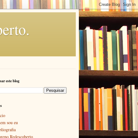
erto.
sar este blog
as
cio
em sou eu
bliografia
reno Redescoberto