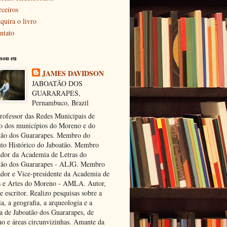
rceiros
quira o livro
ntato
sou eu
JAMES DAVIDSON
JABOATÃO DOS
GUARARAPES,
Pernambuco, Brazil
rofessor das Redes Municipais de
o dos municípios do Moreno e do
tão dos Guararapes. Membro do
tuto Histórico do Jaboatão. Membro
dor da Academia de Letras do
tão dos Guararapes - ALJG. Membro
dor e Vice-presidente da Academia de
s e Artes do Moreno - AMLA. Autor,
e escritor. Realizo pesquisas sobre a
ia, a geografia, a arqueologia e a
ra de Jaboatão dos Guararapes, de
o e áreas circunvizinhas. Amante da