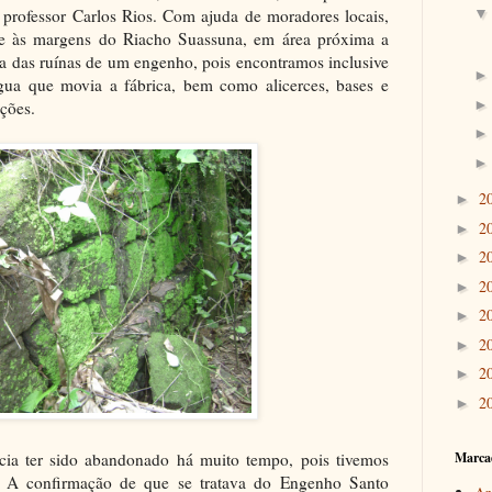
professor Carlos Rios. Com ajuda de moradores locais,
te às margens do Riacho Suassuna, em área próxima a
a das ruínas de um engenho, pois encontramos inclusive
gua que movia a fábrica, bem como alicerces, bases e
ações.
2
►
2
►
2
►
2
►
2
►
2
►
2
►
2
►
ecia ter sido abandonado há muito tempo, pois tivemos
Marca
li. A confirmação de que se tratava do Engenho Santo