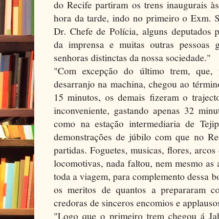
do Recife partiram os trens inaugurais 
hora da tarde, indo no primeiro o Exm. S
Dr. Chefe de Polícia, alguns deputados p
da imprensa e muitas outras pessoas 
senhoras distinctas da nossa sociedade."
"Com excepção do último trem, que,
desarranjo na machina, chegou ao términ
15 minutos, os demais fizeram o trajec
inconveniente, gastando apenas 32 minut
como na estação intermediaria de Teji
demonstrações de júbilo com que no Re
partidas. Foguetes, musicas, flores, arcos
locomotivas, nada faltou, nem mesmo as 
toda a viagem, para complemento dessa bo
os meritos de quantos a prepararam c
credoras de sinceros encomios e applauso
"Logo que o primeiro trem chegou á Jab