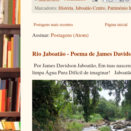
Marcadores:
História
,
Jaboatão Centro
,
Patrimônio h
Postagens mais recentes
Página inicial
Assinar:
Postagens (Atom)
Rio Jaboatão - Poema de James David
Por James Davidson Jaboatão, Em tuas nascen
limpa Água Pura Difícil de imaginar! Jaboatã