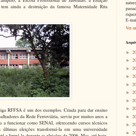
Campelo, a Escola Profissional de Jaboatão, a Estação
nature
E tem ainda a destruição da famosa Maternidade Rita
passad
riquez
E-mai
Ver m
Arquiv
2
►
2
►
2
►
2
►
2
►
2
►
2
►
2
►
ntiga RFFSA é um dos exemplos. Criada para dar ensino
abalhadores da Rede Ferroviária, serviu por muitos anos a
2
►
 a funcionar como SENAI, oferecendo cursos técnicos
2
►
 últimas eleições transformá-la em uma universidade
2
►
é a limpá-la durante as eleições de 2006. Mas, até hoje,