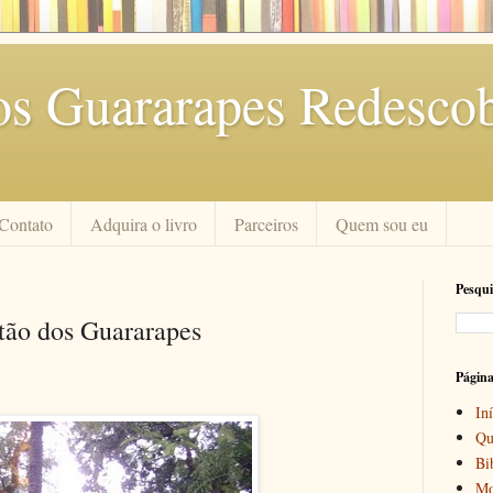
os Guararapes Redescob
Contato
Adquira o livro
Parceiros
Quem sou eu
Pesqui
ão dos Guararapes
Págin
Iní
Qu
Bi
Mo