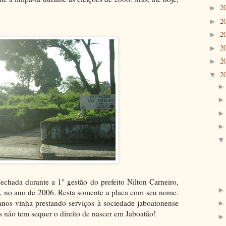
2
►
2
►
2
►
2
►
2
►
2
▼
echada durante a 1° gestão do prefeito Nilton Carneiro,
, no ano de 2006. Resta somente a placa com seu nome.
nos vinha prestando serviços à sociedade jaboatonense
s não tem sequer o direito de nascer em Jaboatão!