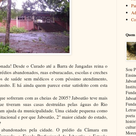
Pa
Ad
Co
Quem 
onada! Desde o Curado até a Barra de Jangadas reina o
Sou P
s abandonados, ruas esburacadas, escolas e creches
Ensin
tos de saúde sem médicos e com péssimo atendimento,
Jaboa
ânsito. E há ainda quem parece estar satisfeito com esta
Insti
Funda
ue sofreram com as cheias de 2005? Jaboatão teve mais
Jaboa
ue tiveram suas casas destruídas pelas águas do Rio
Funda
Letra
ram ajuda da municipalidade. Uma cidade pequena como
poeta 
tacional e por que Jaboatão, 2° maior cidade do estado,
histór
?
cultu
s abandonados pela cidade. O prédio da Câmara em
Moren