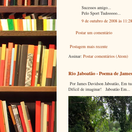
Sucessos amigo...
Pelo Sport Tudooooo...
9 de outubro de 2008 às 11:2
Postar um comentário
Postagem mais recente
Assinar:
Postar comentários (Atom)
Rio Jaboatão - Poema de Jame
Por James Davidson Jaboatão, Em tua
Difícil de imaginar! Jaboatão Em...