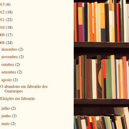
013
(6)
012
(18)
011
(22)
010
(18)
009
(17)
008
(24)
dezembro
(2)
►
novembro
(2)
►
outubro
(2)
►
setembro
(2)
►
agosto
(2)
▼
O abandono em Jaboatão dos
Guararapes
Eleições em Jaboatão
julho
(2)
►
junho
(2)
►
maio
(2)
►