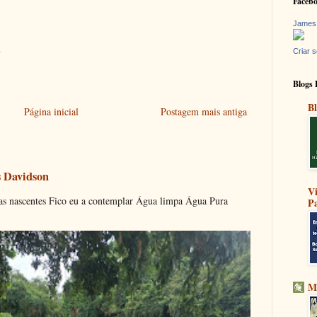
Faceb
James
8
Criar s
Blogs 
Bl
Página inicial
Postagem mais antiga
s Davidson
V
s nascentes Fico eu a contemplar Água limpa Água Pura
Pa
M