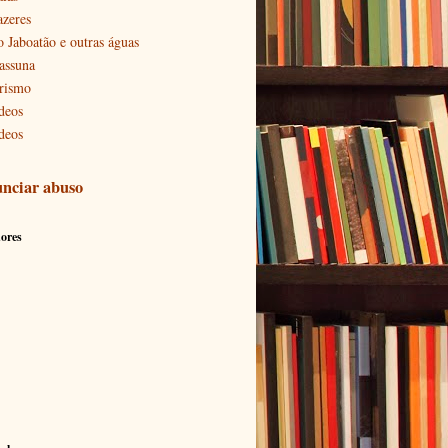
azeres
o Jaboatão e outras águas
assuna
rismo
deos
deos
nciar abuso
ores