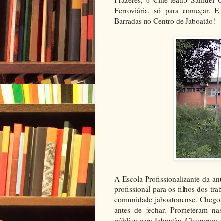
Prazeres, o Cine-teatro Samuel 
Ferroviária, só para começar. 
Barradas no Centro de Jaboatão!
A Escola Profissionalizante da a
profissional para os filhos dos tr
comunidade jaboatonense. Chegou
antes de fechar. Prometeram nas
pública para Jaboatão. Chegaram at