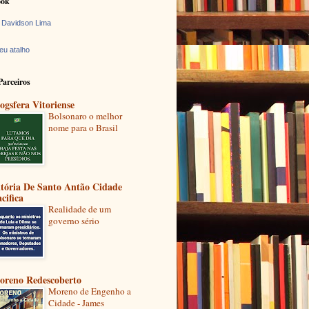
ook
 Davidson Lima
eu atalho
Parceiros
ogsfera Vitoriense
Bolsonaro o melhor
nome para o Brasil
itória De Santo Antão Cidade
cifica
Realidade de um
governo sério
oreno Redescoberto
Moreno de Engenho a
Cidade - James