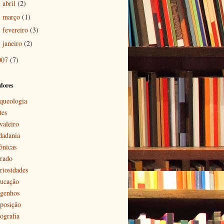
abril
(2)
►
março
(1)
►
fevereiro
(3)
►
janeiro
(2)
►
007
(7)
dores
queologia
tes
valeiro
dadania
ônicas
rado
riosidades
ucação
genhos
posição
ografia