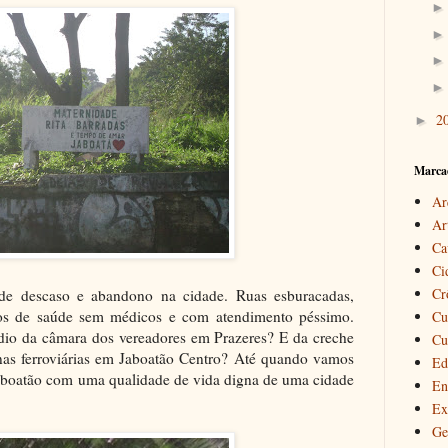
2
►
Marca
Ar
Ar
Ca
Ci
Cr
de descaso e abandono na cidade. Ruas esburacadas,
tos de saúde sem médicos e com atendimento péssimo.
Cu
io da câmara dos vereadores em Prazeres? E da creche
Cu
as ferroviárias em Jaboatão Centro? Até quando vamos
Ed
aboatão com uma qualidade de vida digna de uma cidade
En
Ex
Ge