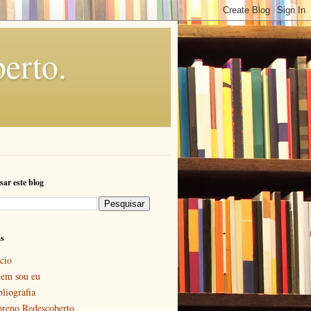
erto.
sar este blog
as
cio
em sou eu
bliografia
reno Redescoberto