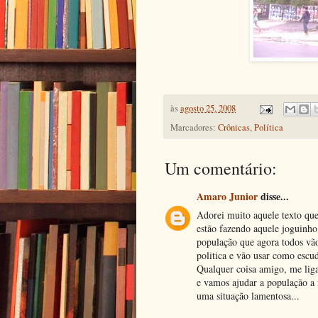
às
agosto 25, 2008
Marcadores:
Crônicas
,
Política
Um comentário:
Amaro Junior
disse...
Adorei muito aquele texto que
estão fazendo aquele joguinh
população que agora todos vão
politica e vão usar como escu
Qualquer coisa amigo, me lig
e vamos ajudar a população a 
uma situação lamentosa...