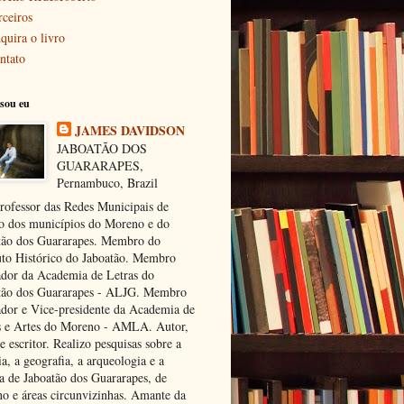
rceiros
quira o livro
ntato
sou eu
JAMES DAVIDSON
JABOATÃO DOS
GUARARAPES,
Pernambuco, Brazil
rofessor das Redes Municipais de
o dos municípios do Moreno e do
tão dos Guararapes. Membro do
tuto Histórico do Jaboatão. Membro
dor da Academia de Letras do
tão dos Guararapes - ALJG. Membro
dor e Vice-presidente da Academia de
s e Artes do Moreno - AMLA. Autor,
e escritor. Realizo pesquisas sobre a
ia, a geografia, a arqueologia e a
ra de Jaboatão dos Guararapes, de
o e áreas circunvizinhas. Amante da