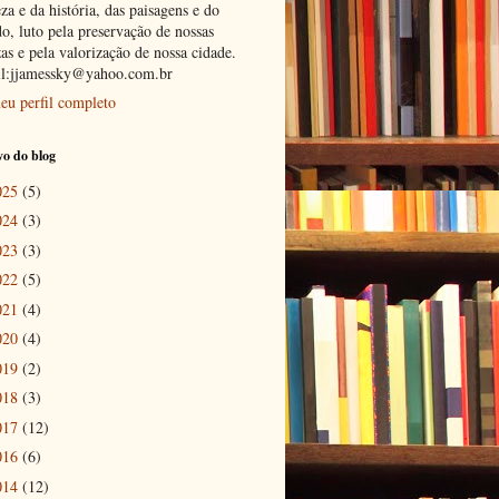
za e da história, das paisagens e do
o, luto pela preservação de nossas
as e pela valorização de nossa cidade.
l:jjamessky@yahoo.com.br
eu perfil completo
o do blog
025
(5)
024
(3)
023
(3)
022
(5)
021
(4)
020
(4)
019
(2)
018
(3)
017
(12)
016
(6)
014
(12)