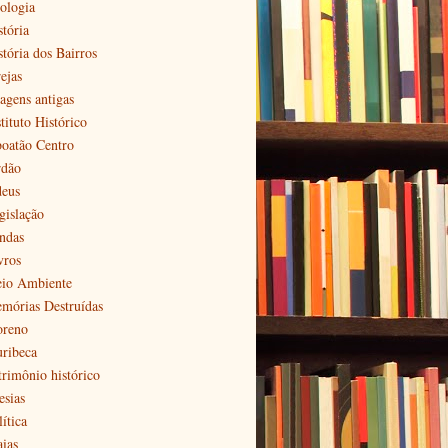
ologia
stória
stória dos Bairros
ejas
agens antigas
tituto Histórico
boatão Centro
rdão
deus
gislação
ndas
vros
io Ambiente
mórias Destruídas
reno
ribeca
trimônio histórico
esias
ítica
aias