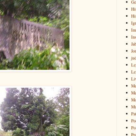
Ge
Hi
Hi
Igr
Im
Ins
Ja
Jo
ju
Le
Le
Li
Me
Me
Mo
Mu
Pa
Po
Pol
Pr