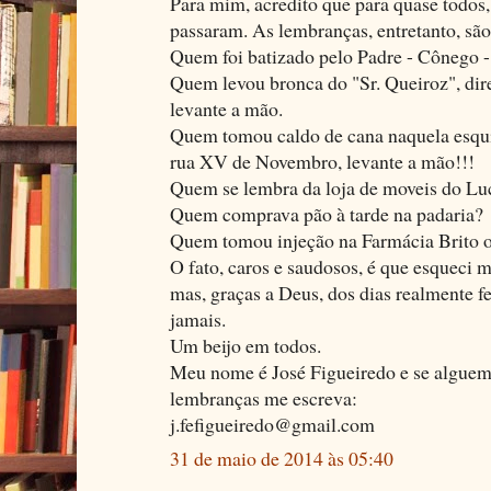
Para mim, acredito que para quase todos,
passaram. As lembranças, entretanto, são
Quem foi batizado pelo Padre - Cônego -
Quem levou bronca do "Sr. Queiroz", dir
levante a mão.
Quem tomou caldo de cana naquela esqui
rua XV de Novembro, levante a mão!!!
Quem se lembra da loja de moveis do Lu
Quem comprava pão à tarde na padaria?
Quem tomou injeção na Farmácia Brito o
O fato, caros e saudosos, é que esqueci 
mas, graças a Deus, dos dias realmente f
jamais.
Um beijo em todos.
Meu nome é José Figueiredo e se alguem 
lembranças me escreva:
j.fefigueiredo@gmail.com
31 de maio de 2014 às 05:40