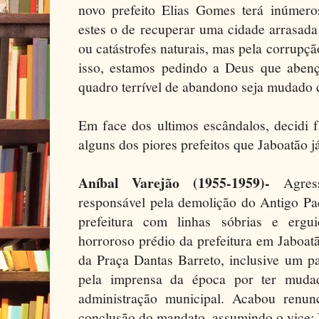
novo prefeito Elias Gomes terá inúmeros
estes o de recuperar uma cidade arrasada
ou catástrofes naturais, mas pela corrupçã
isso, estamos pedindo a Deus que aben
quadro terrível de abandono seja mudado 
Em face dos ultimos escândalos, decidi f
alguns dos piores prefeitos que Jaboatão já
Aníbal Varejão (1955-1959)-
Agress
responsável pela demolição do Antigo Pa
prefeitura com linhas sóbrias e erg
horroroso prédio da prefeitura em Jaboat
da Praça Dantas Barreto, inclusive um pa
pela imprensa da época por ter mudad
administração municipal. Acabou renun
conclusão do mandato, assumindo o vice: 