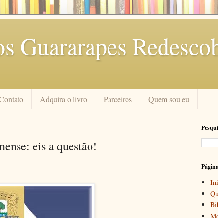
os Guararapes Redescob
Contato
Adquira o livro
Parceiros
Quem sou eu
Pesqui
nense: eis a questão!
Págin
Iní
Qu
Bi
Mo