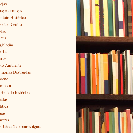
ejas
agens antigas
tituto Histórico
boatão Centro
rdão
deus
gislação
ndas
vros
io Ambiente
mórias Destruídas
reno
ribeca
trimônio histórico
esias
ítica
aias
azeres
o Jaboatão e outras águas