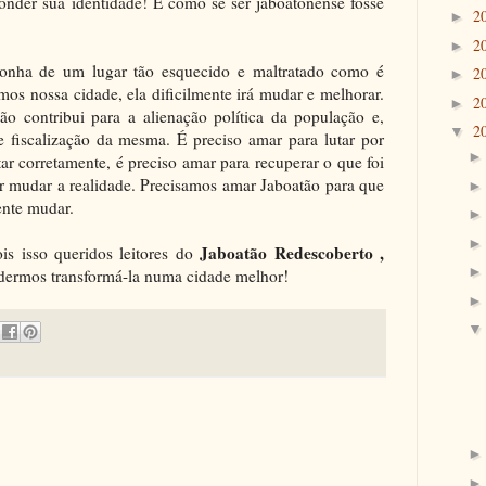
nder sua identidade! É como se ser jaboatonense fosse
2
►
2
►
gonha de um lugar tão esquecido e maltratado como é
2
►
mos nossa cidade, ela dificilmente irá mudar e melhorar.
2
►
ão contribui para a alienação política da população e,
2
▼
e fiscalização da mesma. É preciso amar para lutar por
ar corretamente, é preciso amar para recuperar o que foi
er mudar a realidade. Precisamos amar Jaboatão para que
ente mudar.
Jaboatão Redescoberto ,
is isso queridos leitores do
dermos transformá-la numa cidade melhor!