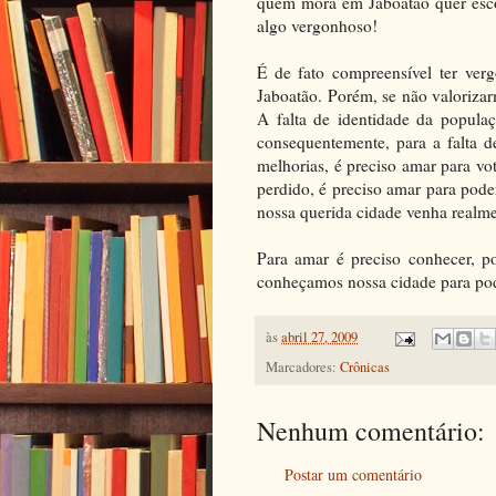
quem mora em Jaboatão quer esco
algo vergonhoso!
É de fato compreensível ter ver
Jaboatão. Porém, se não valorizar
A falta de identidade da populaç
consequentemente, para a falta d
melhorias, é preciso amar para vot
perdido, é preciso amar para pod
nossa querida cidade venha realm
Para amar é preciso conhecer, po
conheçamos nossa cidade para po
às
abril 27, 2009
Marcadores:
Crônicas
Nenhum comentário:
Postar um comentário