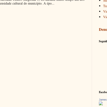
Su
ensidade cultural do município. A épo...
Tu
Vi
Ví
Denu
Seguid
Faceb
James