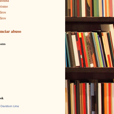
assuna
rismo
deos
deos
nciar abuso
ores
ook
 Davidson Lima