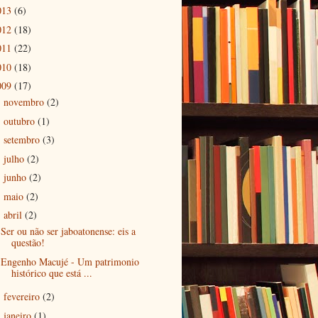
013
(6)
012
(18)
011
(22)
010
(18)
009
(17)
novembro
(2)
►
outubro
(1)
►
setembro
(3)
►
julho
(2)
►
junho
(2)
►
maio
(2)
►
abril
(2)
▼
Ser ou não ser jaboatonense: eis a
questão!
Engenho Macujé - Um patrimonio
histórico que está ...
fevereiro
(2)
►
janeiro
(1)
►