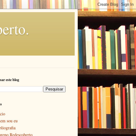
erto.
sar este blog
as
cio
em sou eu
bliografia
reno Redescoberto