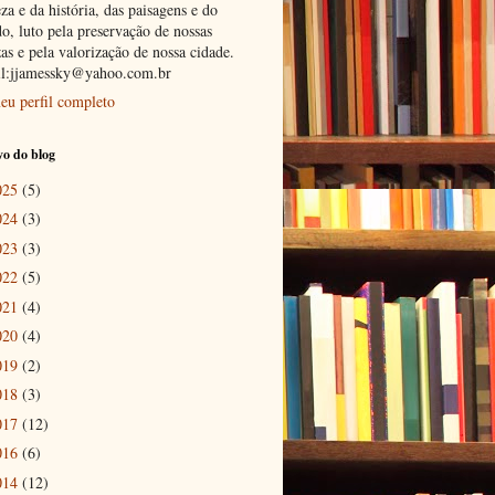
za e da história, das paisagens e do
o, luto pela preservação de nossas
as e pela valorização de nossa cidade.
l:jjamessky@yahoo.com.br
eu perfil completo
o do blog
025
(5)
024
(3)
023
(3)
022
(5)
021
(4)
020
(4)
019
(2)
018
(3)
017
(12)
016
(6)
014
(12)