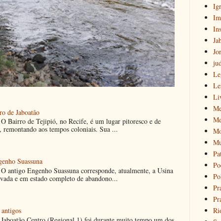
Igr
Im
Ins
Ja
Jo
ju
Le
Le
Li
Me
ro de Jaboatão
Me
O Bairro de Tejipió, no Recife, é um lugar pitoresco e de
, remontando aos tempos coloniais. Sua ...
Mo
Mu
Pa
ngenho Suassuna
Po
O antigo Engenho Suassuna corresponde, atualmente, a Usina
Pol
tivada e em estado completo de abandono...
Pr
Pr
Ri
 antigos
Jaboatão Centro (Regional 1) foi durante muito tempo um dos