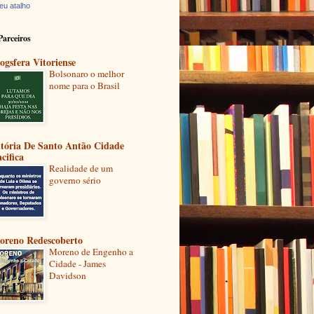
eu atalho
Parceiros
ogsfera Vitoriense
Bolsonaro o melhor
nome para o Brasil
itória De Santo Antão Cidade
cifica
Realidade de um
governo sério
oreno Redescoberto
Moreno de Engenho a
Cidade - James
Davidson