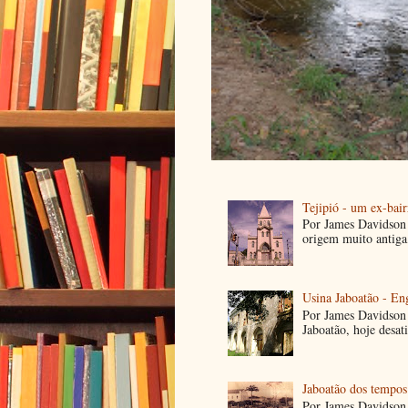
Tejipió - um ex-bair
Por James Davidson 
origem muito antiga
Usina Jaboatão - E
Por James Davidson 
Jaboatão, hoje desa
Jaboatão dos tempos
Por James Davidson 