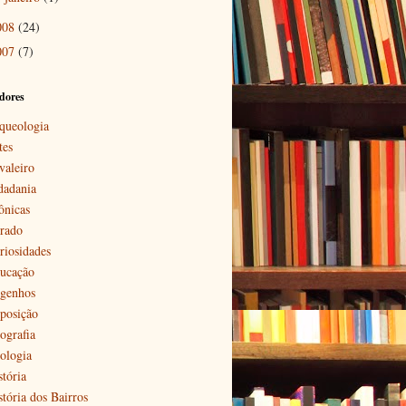
008
(24)
007
(7)
dores
queologia
tes
valeiro
dadania
ônicas
rado
riosidades
ucação
genhos
posição
ografia
ologia
stória
stória dos Bairros