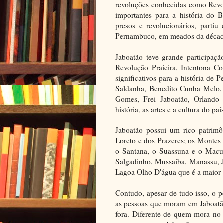
revoluções conhecidas como Revo
importantes para a história do 
presos e revolucionários, parti
Pernambuco, em meados da décad
Jaboatão teve grande participaç
Revolução Praieira, Intentona C
significativos para a história de 
Saldanha, Benedito Cunha Melo, 
Gomes, Frei Jaboatão, Orlando 
história, as artes e a cultura do paí
Jaboatão possui um rico patrimô
Loreto e dos Prazeres; os Montes
o Santana, o Suassuna e o Macujé
Salgadinho, Mussaíba, Manassu, J
Lagoa Olho D'água que é a maior
Contudo, apesar de tudo isso, o 
as pessoas que moram em Jaboatão
fora. Diferente de quem mora no