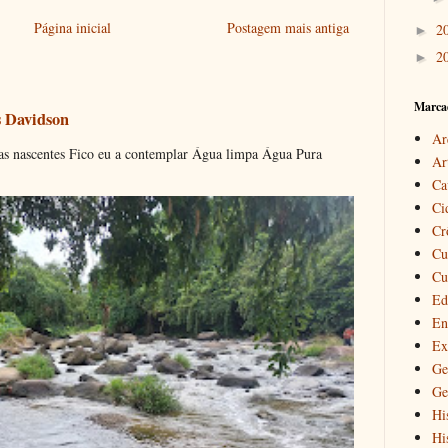
Página inicial
Postagem mais antiga
2
►
2
►
Marca
s Davidson
Ar
s nascentes Fico eu a contemplar Água limpa Água Pura
Ar
Ca
Ci
Cr
Cu
Cu
Ed
En
Ex
Ge
Ge
Hi
Hi