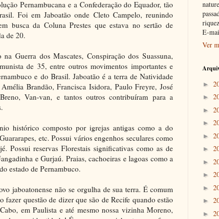
lução Pernambucana e a Confederação do Equador, tão
nature
passad
Brasil. Foi em Jaboatão onde Cleto Campelo, reunindo
riquez
u em busca da Coluna Prestes que estava no sertão de
E-mai
a de 20.
Ver m
ão na Guerra dos Mascates, Conspiração dos Suassuna,
omunista de 35, entre outros movimentos importantes e
Arquiv
Pernambuco e do Brasil. Jaboatão é a terra de Natividade
2
►
Amélia Brandão, Francisca Isidora, Paulo Freyre, José
Breno, Van-van, e tantos outros contribuíram para a
2
►
s.
2
►
2
►
nio histórico composto por igrejas antigas como a do
2
►
 Guararapes, etc. Possui vários engenhos seculares como
. Possui reservas Florestais significativas como as de
2
►
angadinha e Gurjaú. Praias, cachoeiras e lagoas como a
2
►
 do estado de Pernambuco.
2
►
2
►
povo jaboatonense não se orgulha de sua terra. É comum
 fazer questão de dizer que são de Recife quando estão
2
►
 Cabo, em Paulista e até mesmo nossa vizinha Moreno,
2
►