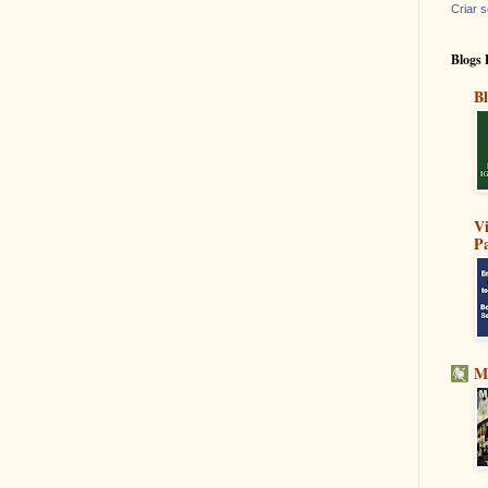
Criar s
Blogs 
Bl
V
Pa
M