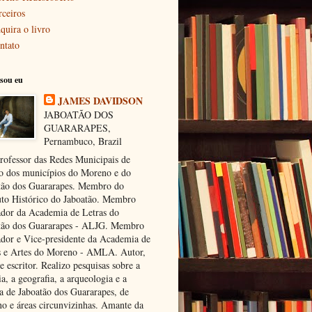
rceiros
quira o livro
ntato
sou eu
JAMES DAVIDSON
JABOATÃO DOS
GUARARAPES,
Pernambuco, Brazil
rofessor das Redes Municipais de
o dos municípios do Moreno e do
tão dos Guararapes. Membro do
tuto Histórico do Jaboatão. Membro
dor da Academia de Letras do
tão dos Guararapes - ALJG. Membro
dor e Vice-presidente da Academia de
s e Artes do Moreno - AMLA. Autor,
e escritor. Realizo pesquisas sobre a
ia, a geografia, a arqueologia e a
ra de Jaboatão dos Guararapes, de
o e áreas circunvizinhas. Amante da