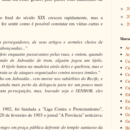
2
►
2
►
o final do século XIX cresceu rapidamente, mas a
 fez sentir como é possível constatar em várias cartas e
2
►
Marca
 perseguidores, de seus artigos e sermões cheios de
 abençoadas..."
Ar
eio enquanto passavamos pelas ruas, e ontem, quando
Ar
nando de Jaboatão de trem, alguém jogou um tijolo,
Ca
 O tijolo bateu na madeira atrás deles e quebrou, mas o
Ci
o trata-se de ataques organizados contra nossos irmãos."
Cr
ho em Jaboatão...veio morar nos subúrbios do Recife, e
Cu
ainda mais perto da delegacia para ter um pouco mais
Cu
tanta perseguição, mas, louvado seja o SENHOR, eles
Ed
En
Ex
 1902, foi fundada a "Liga Contra o Protestantismo",
Ge
 20 de fevereiro de 1903 o jornal "A Província" noticiava:
Ge
onges em praça pública defronte do templo suntuoso da
Hi