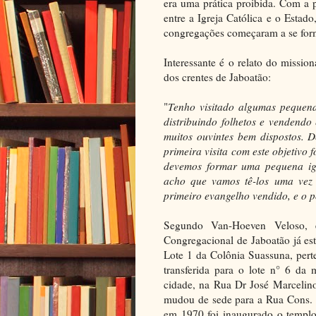
era uma prática proibida. Com a
entre a Igreja Católica e o Estado
congregações começaram a se form
Interessante é o relato do missi
dos crentes de Jaboatão:
"
Tenho visitado algumas pequena
distribuindo folhetos e vendend
muitos ouvintes bem dispostos. 
primeira visita com este objetivo
devemos formar uma pequena igre
acho que vamos tê-los uma vez 
primeiro evangelho vendido, e o p
Segundo Van-Hoeven Veloso, 
Congregacional de Jaboatão já e
Lote 1 da Colônia Suassuna, pert
transferida para o lote n° 6 da
cidade, na Rua Dr José Marcelin
mudou de sede para a Rua Cons. 
em 1970 foi inaugurado o templo 