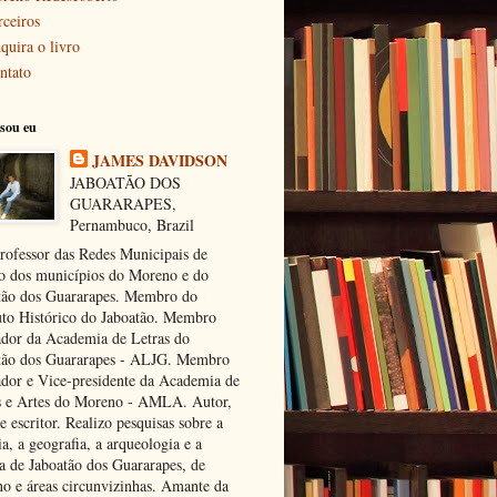
rceiros
quira o livro
ntato
sou eu
JAMES DAVIDSON
JABOATÃO DOS
GUARARAPES,
Pernambuco, Brazil
rofessor das Redes Municipais de
o dos municípios do Moreno e do
tão dos Guararapes. Membro do
tuto Histórico do Jaboatão. Membro
dor da Academia de Letras do
tão dos Guararapes - ALJG. Membro
dor e Vice-presidente da Academia de
s e Artes do Moreno - AMLA. Autor,
e escritor. Realizo pesquisas sobre a
ia, a geografia, a arqueologia e a
ra de Jaboatão dos Guararapes, de
o e áreas circunvizinhas. Amante da