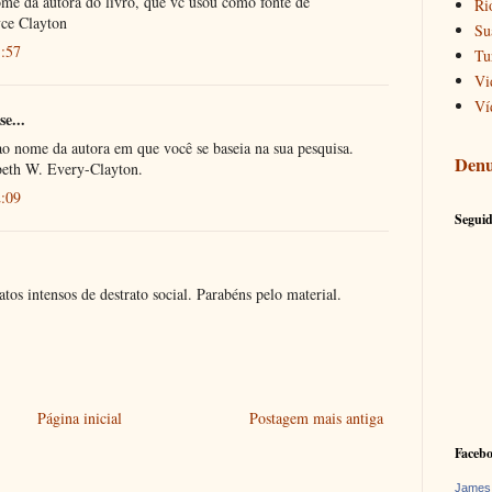
me da autora do livro, que vc usou como fonte de
Ri
yce Clayton
Su
1:57
Tu
Vi
Ví
se...
o nome da autora em que você se baseia na sua pesquisa.
Denu
beth W. Every-Clayton.
2:09
Seguid
atos intensos de destrato social. Parabéns pelo material.
Página inicial
Postagem mais antiga
Faceb
James