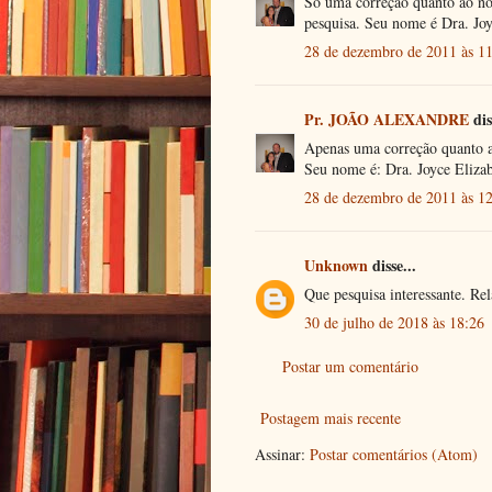
Só uma correção quanto ao no
pesquisa. Seu nome é Dra. Jo
28 de dezembro de 2011 às 1
Pr. JOÃO ALEXANDRE
dis
Apenas uma correção quanto a
Seu nome é: Dra. Joyce Eliza
28 de dezembro de 2011 às 1
Unknown
disse...
Que pesquisa interessante. Rel
30 de julho de 2018 às 18:26
Postar um comentário
Postagem mais recente
Assinar:
Postar comentários (Atom)