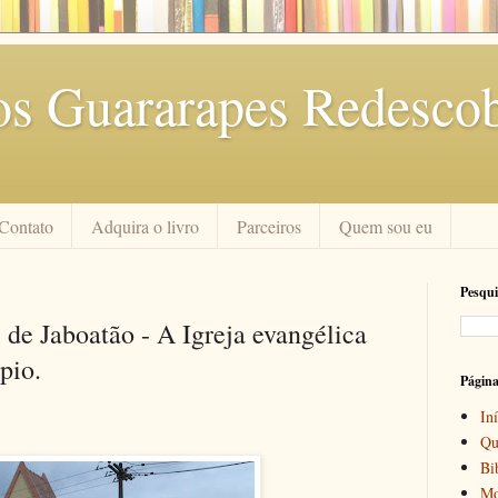
os Guararapes Redescob
Contato
Adquira o livro
Parceiros
Quem sou eu
Pesqui
 de Jaboatão - A Igreja evangélica
pio.
Págin
Iní
Qu
Bi
Mo