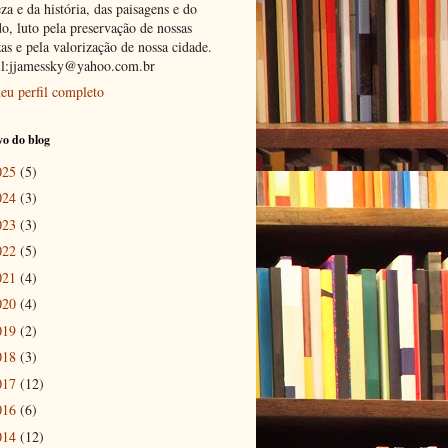
za e da história, das paisagens e do
o, luto pela preservação de nossas
as e pela valorização de nossa cidade.
l:jjamessky@yahoo.com.br
eu perfil completo
o do blog
025
(5)
024
(3)
023
(3)
022
(5)
021
(4)
020
(4)
019
(2)
018
(3)
017
(12)
016
(6)
014
(12)