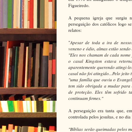
Figueiredo.
A pequena igreja que surgiu n
perseguição dos católicos logo se
relatos:
"
Apesar de toda a ira de nossos
veneno e ódio, almas estão sendo
"Eles nos chamam de cada nome f
o casal Kingston estava retor
aparentemente querendo atingi-lo.
casal não foi atingido...Pelo jeit
"uma família que ouviu o Evangel
tem sido obrigada a mudar para 
de proteção. Eles têm sofrido 
continuam firmes."
A perseguição era tanta que, em
controlada pelos jesuítas, e no dia
"Bíblias serão queimadas pelos m