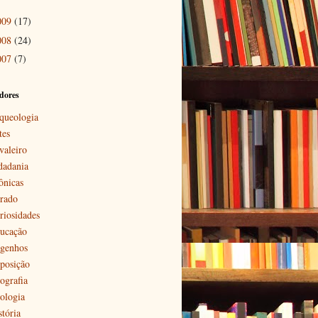
009
(17)
008
(24)
007
(7)
dores
queologia
tes
valeiro
dadania
ônicas
rado
riosidades
ucação
genhos
posição
ografia
ologia
stória