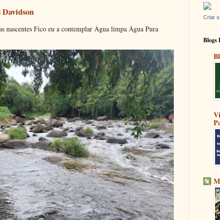
s Davidson
Criar s
s nascentes Fico eu a contemplar Água limpa Água Pura
Blogs 
Bl
V
Pa
M