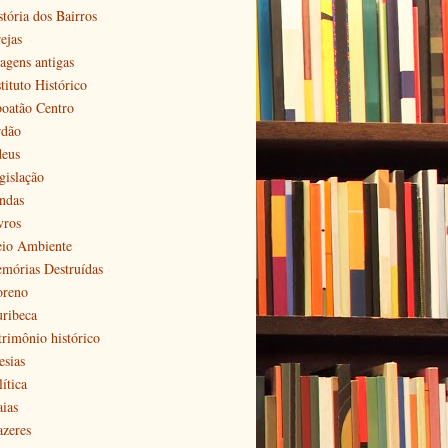
stória dos Bairros
ejas
agens antigas
tituto Histórico
boatão Centro
rdão
deus
gislação
ndas
vros
io Ambiente
mórias Destruídas
reno
ribeca
trimônio histórico
esias
ítica
aias
azeres