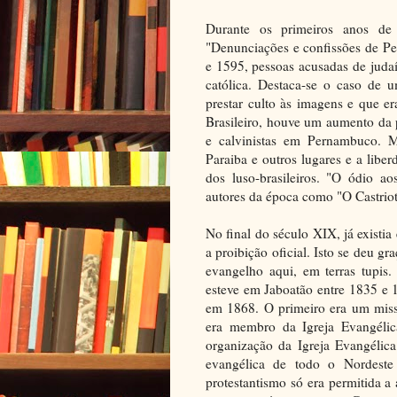
Durante os primeiros anos de 
"Denunciações e confissões de Pe
e 1595, pessoas acusadas de juda
católica. Destaca-se o caso de 
prestar culto às imagens e que e
Brasileiro, houve um aumento da 
e calvinistas em Pernambuco. Mu
Paraiba e outros lugares e a libe
dos luso-brasileiros. "O ódio a
autores da época como "O Castrio
No final do século XIX, já existi
a proibição oficial. Isto se deu g
evangelho aqui, em terras tupis.
esteve em Jaboatão entre 1835 e 
em 1868. O primeiro era um miss
era membro da Igreja Evangélic
organização da Igreja Evangélic
evangélica de todo o Nordeste
protestantismo só era permitida a 