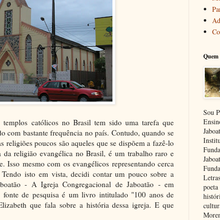
Pa
Ad
Co
Quem 
Sou P
Ensin
e templos católicos no Brasil tem sido uma tarefa que
Jaboa
ndo com bastante frequência no país. Contudo, quando se
Insti
tras religiões poucos são aqueles que se dispõem a fazê-lo
Funda
a da religião evangélica no Brasil, é um trabalho raro e
Jaboa
te. Isso mesmo com os evangélicos representando cerca
Funda
Tendo isto em vista, decidi contar um pouco sobre a
Letra
Jaboatão - A Igreja Congregacional de Jaboatão - em
poeta 
 fonte de pesquisa é um livro intitulado "100 anos de
histór
izabeth que fala sobre a história dessa igreja. E que
cultu
Moren