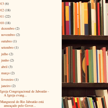
013
(6)
012
(18)
011
(22)
010
(18)
dezembro
(2)
►
novembro
(2)
►
outubro
(1)
►
setembro
(1)
►
julho
(2)
►
junho
(2)
►
abril
(3)
►
março
(2)
►
fevereiro
(1)
►
janeiro
(2)
▼
Igreja Congregacional de Jaboatão -
A Igreja evang...
Manguezal do Rio Jaboatão está
ameaçado pelo Gover...