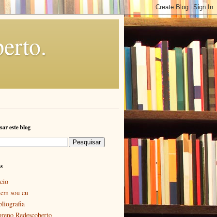
erto.
sar este blog
as
cio
em sou eu
bliografia
reno Redescoberto