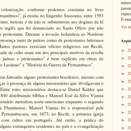
nature
passad
colonização, conforme podemos constatar no livro
riquez
rnambuco", já existia no Engenho Suassuna, entre 1593
E-mai
ísmo, heresia e de não se submeterem aos dogmas da fé
Ver m
um inglês que foi denunciado ao Santo Ofício por não
ra protestante. Durante a invasão holandesa ao Nordeste
presença tanto de judeus como de protestantes luteranos
Arquiv
itos pastores exerciam ofícios religiosos em Recife,
2
►
rdade de culto eram um dos principais motivos da revolta
2
os judeus e protestantes" é bem explícito em obras de
►
to Lusitano" e "História da Guerra de Pernambuco".
2
►
2
►
a em Jaboatão alguns protestantes brasileiros, mesmo com
2
►
raças à presença de alguns missionários que divulgavam o
2
 Entre estes missionários destaca-se Daniel Kidder que
►
1840 distribuindo bíblias e Manoel José da Silva Vianna
2
►
ionário metodista norte-americano enquanto o segundo
2
►
a Fluminense. Manoel Vianna foi o responsável pela
2
►
a Pernambucana, em 1873, no Recife, a primeira igreja
 com cultos em português. Até então, a prática do
2
►
alguns estrangeiros residentes no país e a evangelização
2
►