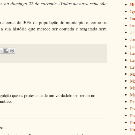
, no domingo 22 de corrente...Todos da nova seita são
Hi
Igr
Im
m a cerca de 30% da população do município e, como os
Ins
 sua história que merece ser contada e resgatada sem
Ja
Jo
ju
Le
Le
Li
Me
Me
Mo
Mu
guição que os protestante de um verdadeiro sofreram no
nambuco.
Pa
Po
Pol
Pr
se...
Pr