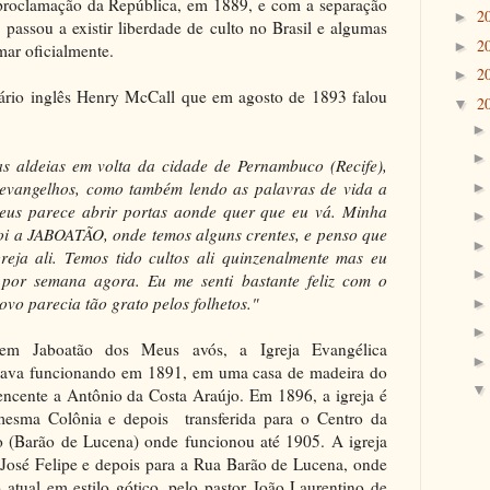
 proclamação da República, em 1889, e com a separação
2
►
, passou a existir liberdade de culto no Brasil e algumas
2
►
ar oficialmente.
2
►
onário inglês Henry McCall que em agosto de 1893 falou
2
▼
s aldeias em volta da cidade de Pernambuco (Recife),
o evangelhos, como também lendo as palavras de vida a
Deus parece abrir portas aonde quer que eu vá. Minha
 foi a JABOATÃO, onde temos alguns crentes, e penso que
ja ali. Temos tido cultos ali quinzenalmente mas eu
por semana agora. Eu me senti bastante feliz com o
ovo parecia tão grato pelos folhetos."
em Jaboatão dos Meus avós, a Igreja Evangélica
stava funcionando em 1891, em uma casa de madeira do
encente a Antônio da Costa Araújo. Em 1896, a igreja é
 mesma Colônia e depois transferida para o Centro da
o (Barão de Lucena) onde funcionou até 1905. A igreja
José Felipe e depois para a Rua Barão de Lucena, onde
atual em estilo gótico, pelo pastor João Laurentino de