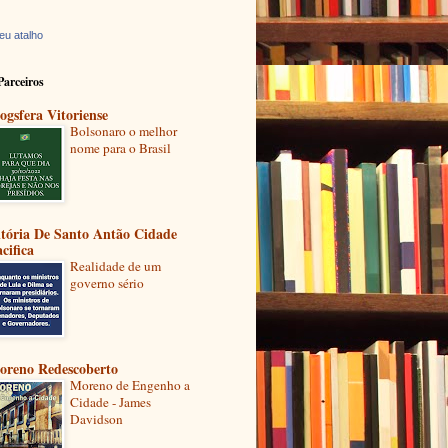
eu atalho
Parceiros
ogsfera Vitoriense
Bolsonaro o melhor
nome para o Brasil
itória De Santo Antão Cidade
cifica
Realidade de um
governo sério
oreno Redescoberto
Moreno de Engenho a
Cidade - James
Davidson