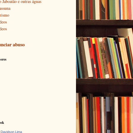
o Jaboatão e outras águas
assuna
rismo
deos
deos
nciar abuso
ores
ook
 Davidson Lima