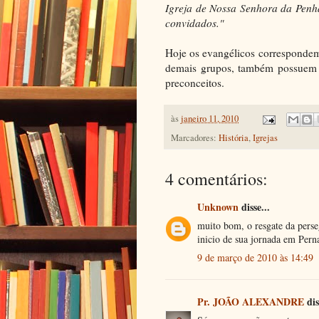
Igreja de Nossa Senhora da Penha
convidados."
Hoje os evangélicos corresponde
demais grupos, também possuem a
preconceitos.
às
janeiro 11, 2010
Marcadores:
História
,
Igrejas
4 comentários:
Unknown
disse...
muito bom, o resgate da perse
inicio de sua jornada em Per
9 de março de 2010 às 14:49
Pr. JOÃO ALEXANDRE
dis