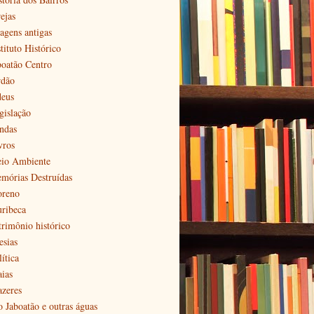
ejas
agens antigas
tituto Histórico
boatão Centro
rdão
deus
gislação
ndas
vros
io Ambiente
mórias Destruídas
reno
ribeca
trimônio histórico
esias
ítica
aias
azeres
o Jaboatão e outras águas