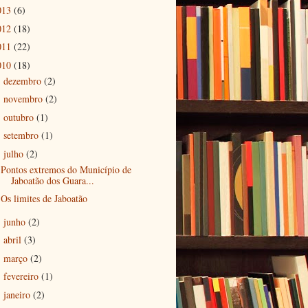
013
(6)
012
(18)
011
(22)
010
(18)
dezembro
(2)
►
novembro
(2)
►
outubro
(1)
►
setembro
(1)
►
julho
(2)
▼
Pontos extremos do Município de
Jaboatão dos Guara...
Os limites de Jaboatão
junho
(2)
►
abril
(3)
►
março
(2)
►
fevereiro
(1)
►
janeiro
(2)
►