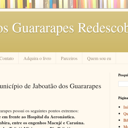
os Guararapes Redescob
Contato
Adquira o livro
Parceiros
Quem sou eu
Pesqui
unicípio de Jaboatão dos Guararapes
Págin
Iní
arapes possui os seguintes pontos extremos:
Qu
 em frente ao Hospital da Aeronáutica.
Bi
bira, entre os engenhos Macujé e Caraúna.
Mo