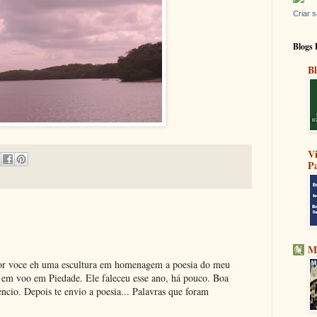
Criar s
Blogs 
Bl
V
Pa
M
or voce eh uma escultura em homenagem a poesia do meu
 em voo em Piedade. Ele faleceu esse ano, há pouco. Boa
lencio. Depois te envio a poesia... Palavras que foram