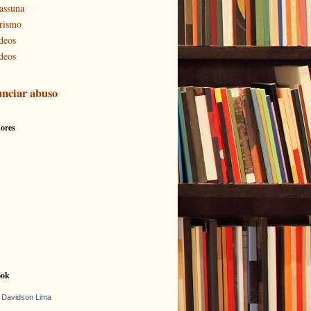
assuna
rismo
deos
deos
nciar abuso
ores
ook
 Davidson Lima