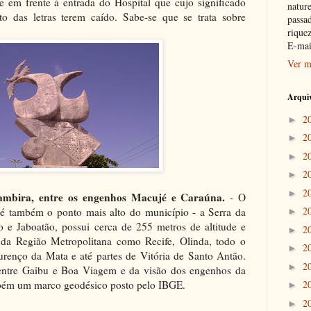
 em frente à entrada do Hospital que cujo significado
nature
ato das letras terem caído. Sabe-se que se trata sobre
passad
riquez
E-mai
Ver m
Arquiv
2
►
2
►
2
►
2
►
2
►
ambira, entre os engenhos Macujé e Caraúna.
- O
2
 é também o ponto mais alto do município - a Serra da
►
 e Jaboatão, possui cerca de 255 metros de altitude e
2
►
e da Região Metropolitana como Recife, Olinda, todo o
2
►
renço da Mata e até partes de Vitória de Santo Antão.
2
►
l entre Gaibu e Boa Viagem e da visão dos engenhos da
mbém um marco geodésico posto pelo IBGE.
2
►
2
►