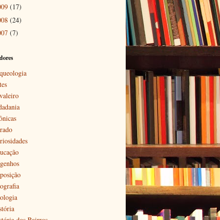
009
(17)
008
(24)
007
(7)
dores
queologia
tes
valeiro
dadania
ônicas
rado
riosidades
ucação
genhos
posição
ografia
ologia
stória
stória dos Bairros