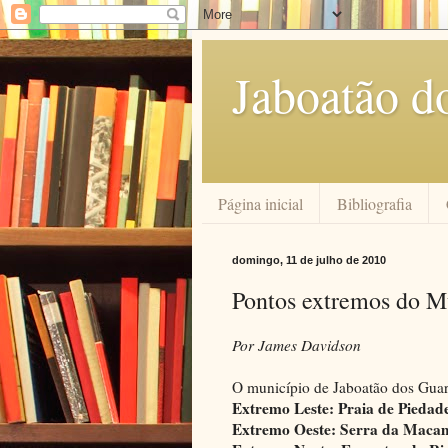
Jaboatão d
Página inicial
Bibliografia
domingo, 11 de julho de 2010
Pontos extremos do M
Por James Davidson
O município de Jaboatão dos Guar
Extremo Leste: Praia de Piedade
Extremo Oeste: Serra da Macam