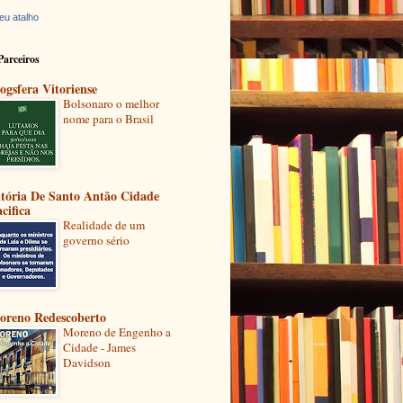
eu atalho
Parceiros
ogsfera Vitoriense
Bolsonaro o melhor
nome para o Brasil
itória De Santo Antão Cidade
cifica
Realidade de um
governo sério
oreno Redescoberto
Moreno de Engenho a
Cidade - James
Davidson