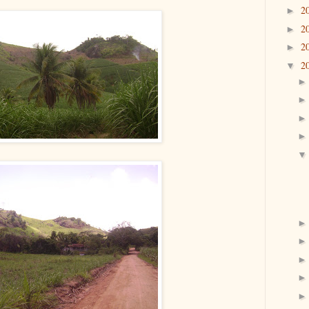
2
►
2
►
2
►
2
▼