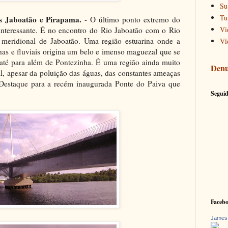
Su
Tu
s Jaboatão e Pirapama.
- O último ponto extremo do
Vi
interessante. É no encontro do Rio Jaboatão com o Rio
meridional de Jaboatão. Uma região estuarina onde a
Ví
has e fluviais origina um belo e imenso maguezal que se
até para além de Pontezinha. É uma região ainda muito
Denu
al, apesar da poluição das águas, das constantes ameaças
Destaque para a recém inaugurada Ponte do Paiva que
Seguid
Faceb
James