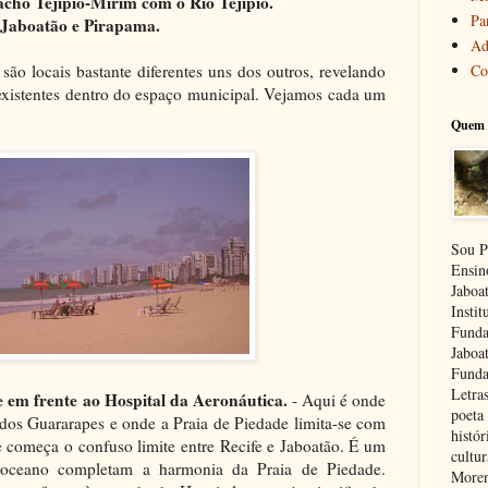
cho Tejipió-Mirim com o Rio Tejipió.
Pa
 Jaboatão e Pirapama.
Ad
Co
ão locais bastante diferentes uns dos outros, revelando
 existentes dentro do espaço municipal. Vejamos cada um
Quem 
Sou P
Ensin
Jaboa
Insti
Funda
Jaboa
Funda
Letra
 em frente ao Hospital da Aeronáutica.
- Aqui é onde
poeta 
 dos Guararapes e onde a Praia de Piedade limita-se com
histór
começa o confuso limite entre Recife e Jaboatão. É um
cultu
 oceano completam a harmonia da Praia de Piedade.
Moren