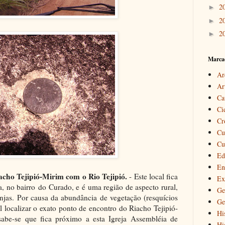
2
►
2
►
2
►
Marca
Ar
Ar
Ca
Ci
Cr
Cu
Cu
Ed
En
cho Tejipió-Mirim com o Rio Tejipió.
- Este local fica
Ex
 no bairro do Curado, e é uma região de aspecto rural,
Ge
anjas. Por causa da abundância de vegetação (resquícios
Ge
l localizar o exato ponto de encontro do Riacho Tejipió-
Hi
abe-se que fica próximo a esta Igreja Assembléia de
Hi