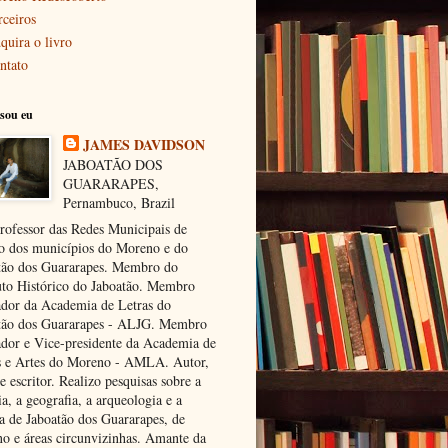
rceiros
quira o livro
ntato
sou eu
JAMES DAVIDSON
JABOATÃO DOS
GUARARAPES,
Pernambuco, Brazil
rofessor das Redes Municipais de
o dos municípios do Moreno e do
tão dos Guararapes. Membro do
tuto Histórico do Jaboatão. Membro
dor da Academia de Letras do
tão dos Guararapes - ALJG. Membro
dor e Vice-presidente da Academia de
s e Artes do Moreno - AMLA. Autor,
e escritor. Realizo pesquisas sobre a
ia, a geografia, a arqueologia e a
ra de Jaboatão dos Guararapes, de
o e áreas circunvizinhas. Amante da