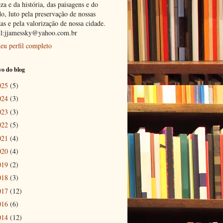
za e da história, das paisagens e do
o, luto pela preservação de nossas
as e pela valorização de nossa cidade.
l:jjamessky@yahoo.com.br
eu perfil completo
o do blog
025
(5)
024
(3)
023
(3)
022
(5)
021
(4)
020
(4)
019
(2)
018
(3)
017
(12)
016
(6)
014
(12)