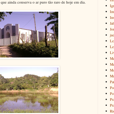
 que ainda conserva o ar puro tão raro de hoje em dia.
Igr
Im
Ins
Ja
Jo
ju
Le
Le
Li
Me
Me
Mo
Mu
Pa
Po
Pol
Pr
Pr
Ri