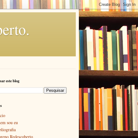
erto.
sar este blog
as
cio
em sou eu
bliografia
reno Redescoberto