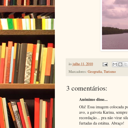
às
julho 11, 2010
Marcadores:
Geografia
,
Turismo
3 comentários:
Anônimo disse...
Olá! Essa imagem colocada p
avo, a gaivota Karina, sempre
recordação... pra não virar si
furtadas da estátua. Abraço!