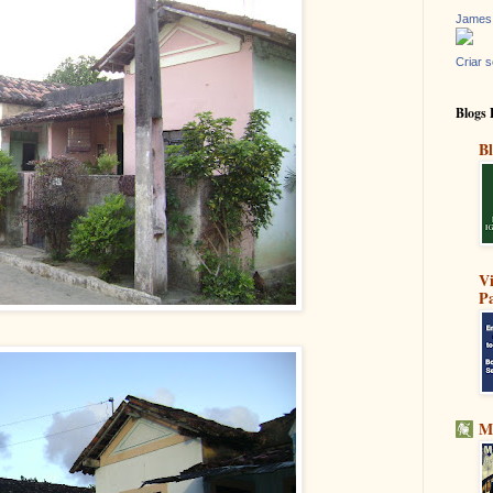
James
Criar s
Blogs 
Bl
V
Pa
M