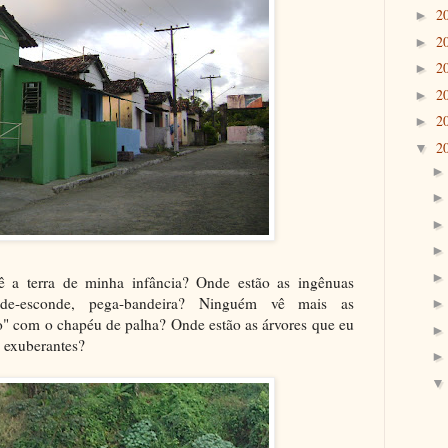
2
►
2
►
2
►
2
►
2
►
2
▼
ê a terra de minha infância? Onde estão as ingênuas
onde-esconde, pega-bandeira? Ninguém vê mais as
ho" com o chapéu de palha? Onde estão as árvores que eu
 exuberantes?