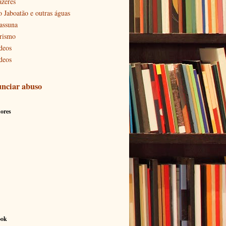
azeres
o Jaboatão e outras águas
assuna
rismo
deos
deos
nciar abuso
ores
ook