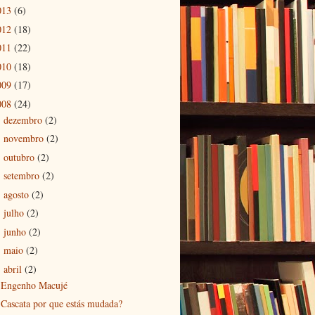
013
(6)
012
(18)
011
(22)
010
(18)
009
(17)
008
(24)
dezembro
(2)
►
novembro
(2)
►
outubro
(2)
►
setembro
(2)
►
agosto
(2)
►
julho
(2)
►
junho
(2)
►
maio
(2)
►
abril
(2)
▼
Engenho Macujé
Cascata por que estás mudada?