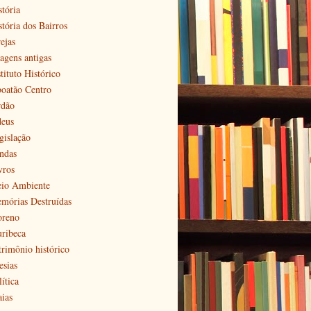
stória
stória dos Bairros
ejas
agens antigas
tituto Histórico
boatão Centro
rdão
deus
gislação
ndas
vros
io Ambiente
mórias Destruídas
reno
ribeca
trimônio histórico
esias
ítica
aias