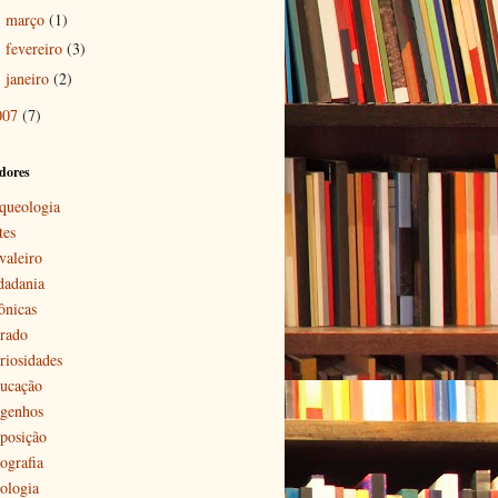
março
(1)
►
fevereiro
(3)
►
janeiro
(2)
►
007
(7)
dores
queologia
tes
valeiro
dadania
ônicas
rado
riosidades
ucação
genhos
posição
ografia
ologia