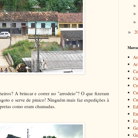
2
►
Marca
Ar
Ar
Ca
Ci
Cr
Cu
iros? A brincar e correr no "arrodeio"? O que fizeram
esgoto e serve de pinico! Ninguém mais faz expedições à
Cu
s-pretas como eram chamadas.
Ed
En
Ex
Ge
Ge