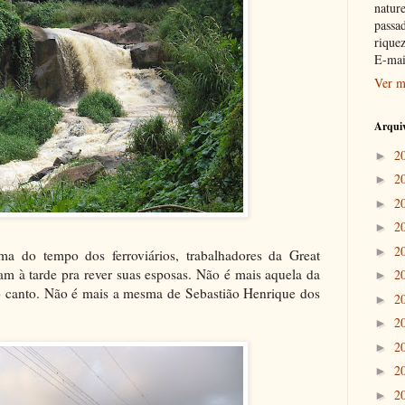
nature
passad
riquez
E-mai
Ver m
Arquiv
2
►
2
►
2
►
2
►
2
►
a do tempo dos ferroviários, trabalhadores da Great
am à tarde pra rever suas esposas. Não é mais aquela da
2
►
do canto. Não é mais a mesma de Sebastião Henrique dos
2
►
2
►
2
►
2
►
2
►