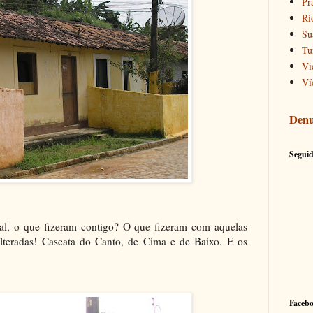
Pr
Ri
Su
Tu
Vi
Ví
Denu
Seguid
nal, o que fizeram contigo? O que fizeram com aquelas
alteradas! Cascata do Canto, de Cima e de Baixo. E os
Faceb