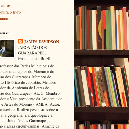
rceiros
quira o livro
ntato
sou eu
JAMES DAVIDSON
JABOATÃO DOS
GUARARAPES,
Pernambuco, Brazil
rofessor das Redes Municipais de
o dos municípios do Moreno e do
tão dos Guararapes. Membro do
tuto Histórico do Jaboatão. Membro
dor da Academia de Letras do
tão dos Guararapes - ALJG. Membro
dor e Vice-presidente da Academia de
s e Artes do Moreno - AMLA. Autor,
e escritor. Realizo pesquisas sobre a
ia, a geografia, a arqueologia e a
ra de Jaboatão dos Guararapes, de
o e áreas circunvizinhas. Amante da