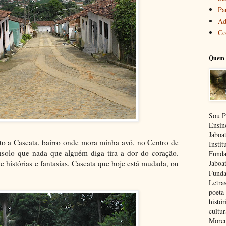
Pa
Ad
Co
Quem 
Sou P
Ensin
Jaboa
to a Cascata, bairro onde mora minha avó, no Centro de
Insti
nsolo que nada que alguém diga tira a dor do coração.
Funda
e histórias e fantasias. Cascata que hoje está mudada, ou
Jaboa
Funda
Letra
poeta 
histór
cultu
Moren