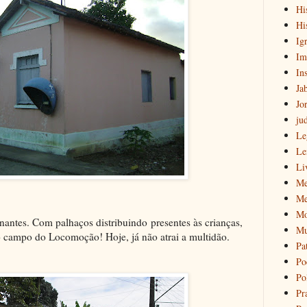
Hi
Hi
Igr
Im
Ins
Ja
Jo
ju
Le
Le
Li
Me
Me
Mo
antes. Com palhaços distribuindo presentes às crianças,
Mu
no campo do Locomoção! Hoje, já não atrai a multidão.
Pa
Po
Pol
Pr