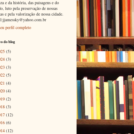
za e da história, das paisagens e do
o, luto pela preservação de nossas
as e pela valorização de nossa cidade.
l:jjamessky@yahoo.com.br
eu perfil completo
o do blog
025
(5)
024
(3)
023
(3)
022
(5)
021
(4)
020
(4)
019
(2)
018
(3)
017
(12)
016
(6)
014
(12)