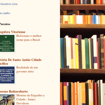
 Davidson Lima
eu atalho
Parceiros
ogsfera Vitoriense
Bolsonaro o melhor
nome para o Brasil
itória De Santo Antão Cidade
cifica
Realidade de um
governo sério
oreno Redescoberto
Moreno de Engenho a
Cidade - James
Davidson