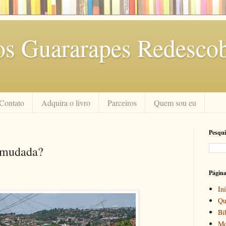
os Guararapes Redescob
Contato
Adquira o livro
Parceiros
Quem sou eu
Pesqui
s mudada?
Págin
Iní
Qu
Bi
Mo