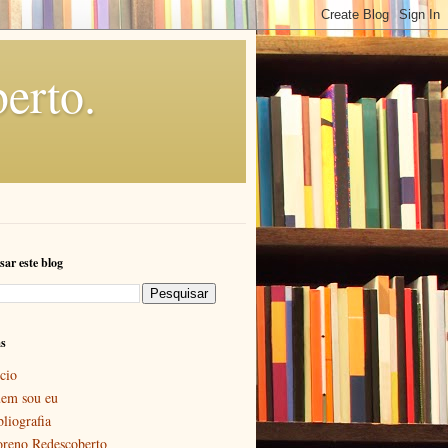
erto.
sar este blog
as
cio
em sou eu
bliografia
reno Redescoberto