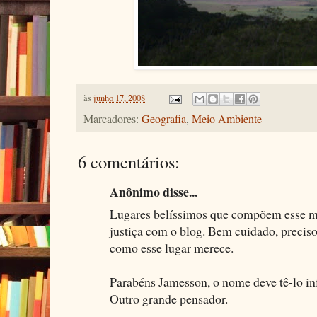
às
junho 17, 2008
Marcadores:
Geografia
,
Meio Ambiente
6 comentários:
Anônimo disse...
Lugares belíssimos que compõem esse mu
justiça com o blog. Bem cuidado, preciso
como esse lugar merece.
Parabéns Jamesson, o nome deve tê-lo in
Outro grande pensador.