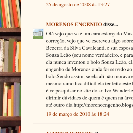
25 de agosto de 2008 às 13:27
MORENOS ENGENHO
disse...
Olá vejo que vc é um cara esforçado.Mas
correção, vejo que vc escreveu algo sobr
Bezerra da Silva Cavalcanti, e sua espos
Souza Leão (seu nome verdadeiro, e para
ela nunca inventou o bolo Souza Leão, e
engenho de Morenos onde foi servido ao 
bolo.Sendo assim, se ela alí não morava e
mesmo ramo fica difícil ela ter feito est
é vc pesquisar no site do sr. Ivo Wanderl
dirimir dúvidaes de quem é quem na árvo
até outro dia http://morenoengenho.blog
19 de março de 2010 às 18:24