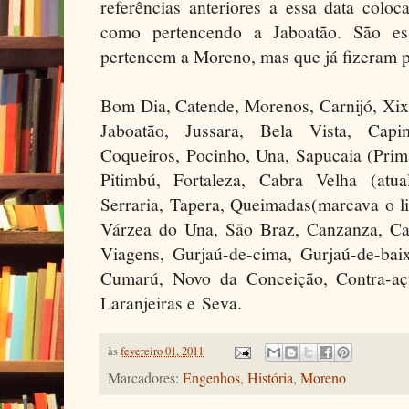
referências anteriores a essa data col
como pertencendo a Jaboatão. São e
pertencem a Moreno, mas que já fizeram p
Bom Dia, Catende, Morenos, Carnijó, Xixa
Jaboatão, Jussara, Bela Vista, Capi
Coqueiros, Pocinho, Una, Sapucaia (Prim
Pitimbú, Fortaleza, Cabra Velha (atua
Serraria, Tapera, Queimadas(marcava o l
Várzea do Una, São Braz, Canzanza, Ca
Viagens, Gurjaú-de-cima, Gurjaú-de-baix
Cumarú, Novo da Conceição, Contra-açu
Laranjeiras e Seva.
às
fevereiro 01, 2011
Marcadores:
Engenhos
,
História
,
Moreno