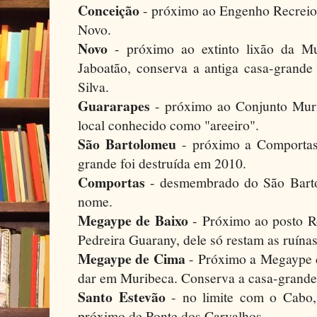
Conceição
- próximo ao Engenho Recrei
Novo.
Novo
- próximo ao extinto lixão da M
Jaboatão, conserva a antiga casa-grand
Silva.
Guararapes
- próximo ao Conjunto Muri
local conhecido como "areeiro".
São Bartolomeu
- próximo a Comportas 
grande foi destruída em 2010.
Comportas
- desmembrado do São Barto
nome.
Megaype de Baixo
- Próximo ao posto Ro
Pedreira Guarany, dele só restam as ruínas
Megaype de Cima
- Próximo a Megaype 
dar em Muribeca. Conserva a casa-grande 
Santo Estevão
- no limite com o Cabo,
próximo de Ponte dos Carvalhos.