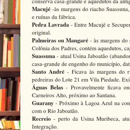
conserva casa-grande e aquedutos da antig
Macujé
-às margens do riacho Suassuna,
e ruínas da fábrica.
Pedra Lavrada
- Entre Macujé e Secupe
original.
Palmeiras ou Mangaré
- às margens do 
Colônia dos Padres, contém aquedutos, cap
Suassuna
- atual Usina Jaboatão (abandon
casa-grande de engenho do município, dat
Santo André
- Ficava às margens do r
pedreiras do Lote 21 em Vila Piedade. Exi
Águas Belas
- Provavelmente ficava on
Carneiros Alto, próximo ao Santana.
Guarany
- Próximo à Lagoa Azul na con
com o Rio Jaboatão.
Recreio
- perto da Usina Muribeca, at
Integração.