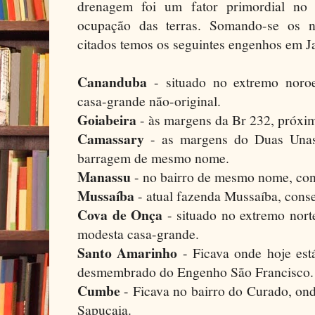
drenagem foi um fator primordial no 
ocupação das terras. Somando-se os n
citados temos os seguintes engenhos em J
Cananduba
- situado no extremo noroe
casa-grande não-original.
Goiabeira
- às margens da Br 232, próxi
Camassary
- as margens do Duas Unas,
barragem de mesmo nome.
Manassu
- no bairro de mesmo nome, con
Mussaíba
- atual fazenda Mussaíba, cons
Cova de Onça
- situado no extremo nor
modesta casa-grande.
Santo Amarinho
- Ficava onde hoje est
desmembrado do Engenho São Francisco.
Cumbe
- Ficava no bairro do Curado, on
Sapucaia.