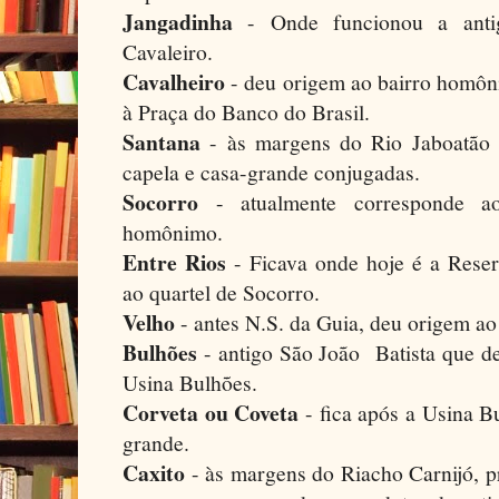
Jangadinha
- Onde funcionou a ant
Cavaleiro.
Cavalheiro
- deu origem ao bairro homôn
à Praça do Banco do Brasil.
Santana
- às margens do Rio Jaboatão
capela e casa-grande conjugadas.
Socorro
- atualmente corresponde a
homônimo.
Entre Rios
- Ficava onde hoje é a Reser
ao quartel de Socorro.
Velho
- antes N.S. da Guia, deu origem a
Bulhões
- antigo São João Batista que de
Usina Bulhões.
Corveta ou Coveta
- fica após a Usina B
grande.
Caxito
- às margens do Riacho Carnijó, 