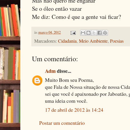
Mas não quero me enganar
Se o óleo então vazar
Me diz: Como é que a gente vai ficar?
às
março 04, 2012
Marcadores:
Cidadania
,
Meio Ambiente
,
Poesias
Um comentário:
Adm
disse...
Muito Bom seu Poema,
que Fala de Nossa situação de nossa Cid
sei que você é apaixonado por Jaboatão, 
uma ideia com você.
17 de abril de 2012 às 14:24
Postar um comentário