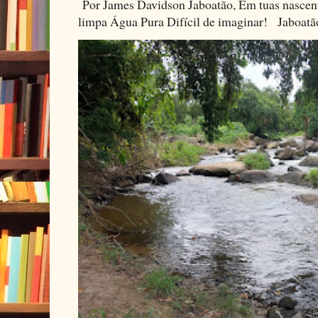
Por James Davidson Jaboatão, Em tuas nascen
limpa Água Pura Difícil de imaginar! Jaboatã