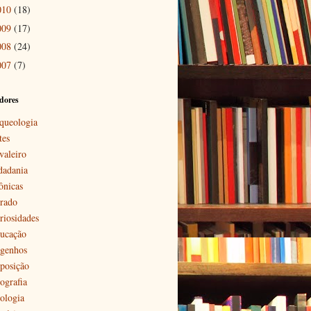
010
(18)
009
(17)
008
(24)
007
(7)
dores
queologia
tes
valeiro
dadania
ônicas
rado
riosidades
ucação
genhos
posição
ografia
ologia