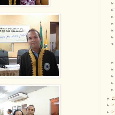
2
►
2
►
2
►