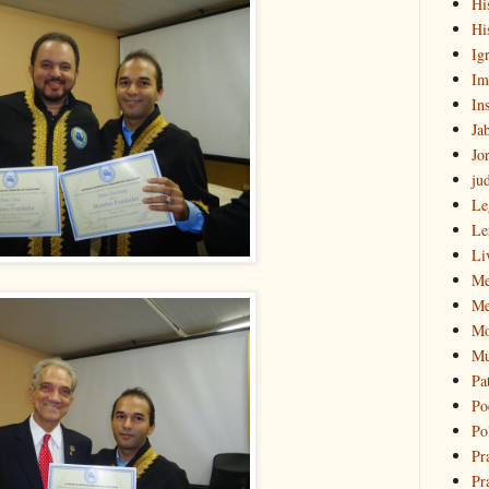
Hi
Hi
Igr
Im
Ins
Ja
Jo
ju
Le
Le
Li
Me
Me
Mo
Mu
Pa
Po
Pol
Pr
Pr