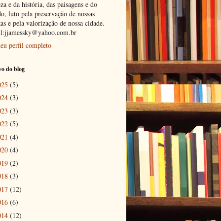
za e da história, das paisagens e do
o, luto pela preservação de nossas
as e pela valorização de nossa cidade.
l:jjamessky@yahoo.com.br
eu perfil completo
o do blog
025
(5)
024
(3)
023
(3)
022
(5)
021
(4)
020
(4)
019
(2)
018
(3)
017
(12)
016
(6)
014
(12)