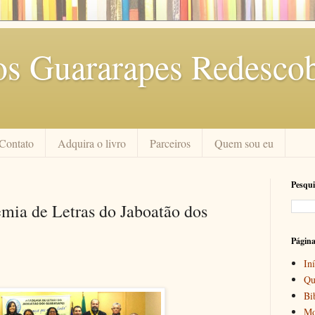
os Guararapes Redescob
Contato
Adquira o livro
Parceiros
Quem sou eu
Pesqui
mia de Letras do Jaboatão dos
Págin
Iní
Qu
Bi
Mo