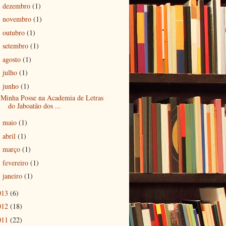
dezembro
(1)
►
novembro
(1)
►
outubro
(1)
►
setembro
(1)
►
agosto
(1)
►
julho
(1)
►
junho
(1)
▼
Minha Posse na Academia de Letras
do Jaboatão dos ...
maio
(1)
►
abril
(1)
►
março
(1)
►
fevereiro
(1)
►
janeiro
(1)
►
013
(6)
012
(18)
011
(22)