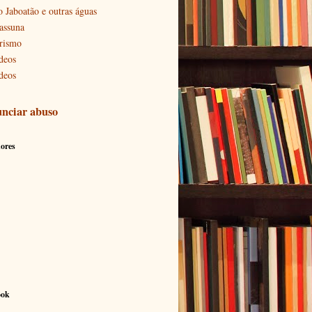
o Jaboatão e outras águas
assuna
rismo
deos
deos
nciar abuso
ores
ook