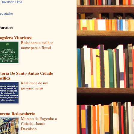
 Davidson Lima
eu atalho
Parceiros
ogsfera Vitoriense
Bolsonaro o melhor
nome para o Brasil
itória De Santo Antão Cidade
cifica
Realidade de um
governo sério
oreno Redescoberto
Moreno de Engenho a
Cidade - James
Davidson