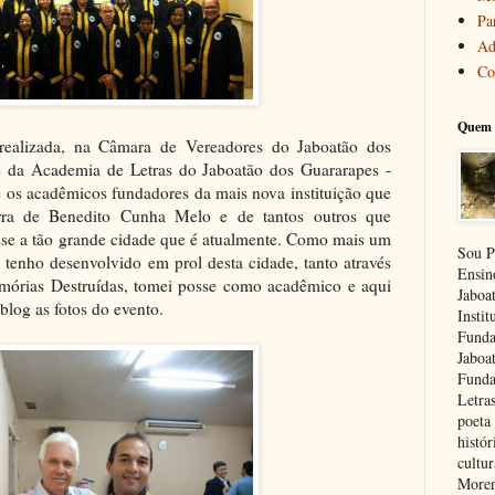
Pa
Ad
Co
Quem 
realizada, na Câmara de Vereadores do Jaboatão dos
e da Academia de Letras do Jaboatão dos Guararapes -
os acadêmicos fundadores da mais nova instituição que
rra de Benedito Cunha Melo e de tantos outros que
sse a tão grande cidade que é atualmente. Como mais um
Sou P
 tenho desenvolvido em prol desta cidade, tanto através
Ensin
mórias Destruídas, tomei posse como acadêmico e aqui
Jaboa
blog as fotos do evento.
Insti
Funda
Jaboa
Funda
Letra
poeta 
histór
cultu
Moren