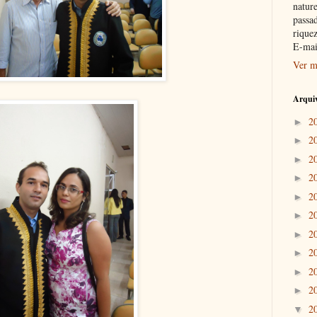
nature
passad
riquez
E-mai
Ver m
Arquiv
2
►
2
►
2
►
2
►
2
►
2
►
2
►
2
►
2
►
2
►
2
▼