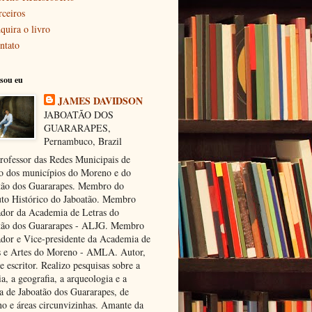
rceiros
quira o livro
ntato
sou eu
JAMES DAVIDSON
JABOATÃO DOS
GUARARAPES,
Pernambuco, Brazil
rofessor das Redes Municipais de
o dos municípios do Moreno e do
tão dos Guararapes. Membro do
tuto Histórico do Jaboatão. Membro
dor da Academia de Letras do
tão dos Guararapes - ALJG. Membro
dor e Vice-presidente da Academia de
s e Artes do Moreno - AMLA. Autor,
e escritor. Realizo pesquisas sobre a
ia, a geografia, a arqueologia e a
ra de Jaboatão dos Guararapes, de
o e áreas circunvizinhas. Amante da