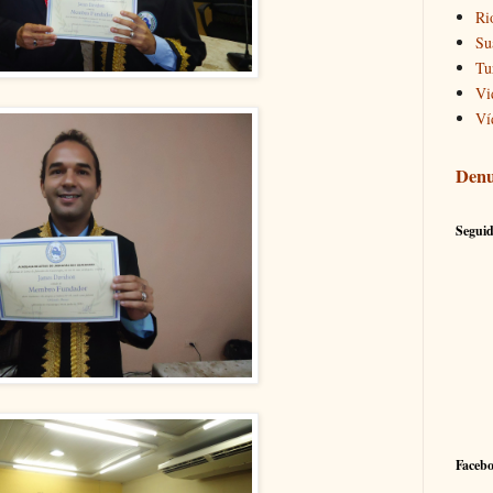
Ri
Su
Tu
Vi
Ví
Denu
Seguid
Faceb