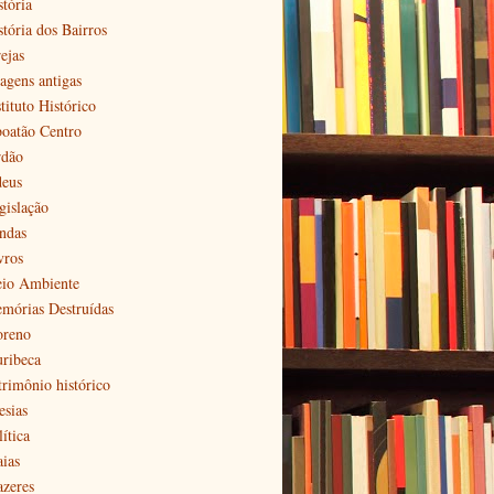
stória
stória dos Bairros
ejas
agens antigas
tituto Histórico
boatão Centro
rdão
deus
gislação
ndas
vros
io Ambiente
mórias Destruídas
reno
ribeca
trimônio histórico
esias
ítica
aias
azeres