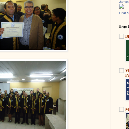
James
Criar s
Blogs 
Bl
V
Pa
M