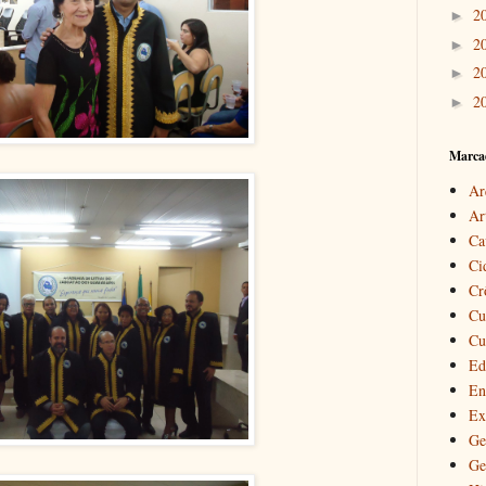
2
►
2
►
2
►
2
►
Marca
Ar
Ar
Ca
Ci
Cr
Cu
Cu
Ed
En
Ex
Ge
Ge