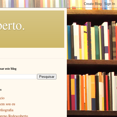
erto.
sar este blog
as
cio
em sou eu
bliografia
reno Redescoberto