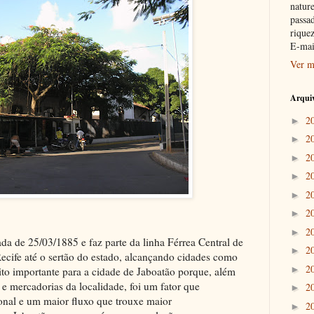
nature
passad
riquez
E-mai
Ver m
Arquiv
2
►
2
►
2
►
2
►
2
►
2
►
2
►
ada de 25/03/1885 e faz parte da linha Férrea Central de
2
►
ecife até o sertão do estado, alcançando cidades como
2
►
ito importante para a cidade de Jaboatão porque, além
s e mercadorias da localidade, foi um fator que
2
►
onal e um maior fluxo que trouxe maior
2
►