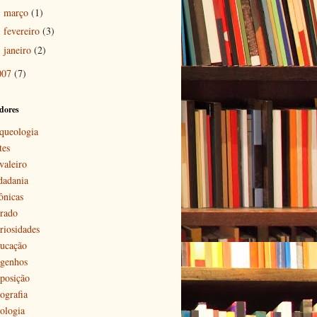
março
(1)
►
fevereiro
(3)
►
janeiro
(2)
►
007
(7)
dores
queologia
tes
valeiro
dadania
ônicas
rado
riosidades
ucação
genhos
posição
ografia
ologia