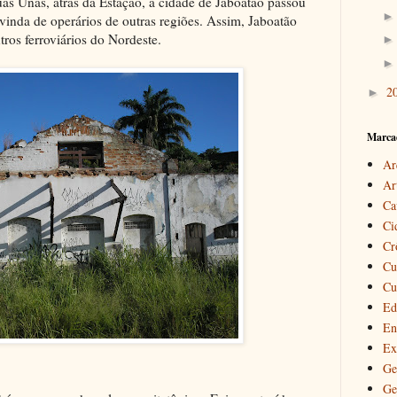
s Unas, atrás da Estação, a cidade de Jaboatão passou
 vinda de operários de outras regiões. Assim, Jaboatão
tros ferroviários do Nordeste.
2
►
Marca
Ar
Ar
Ca
Ci
Cr
Cu
Cu
Ed
En
Ex
Ge
Ge