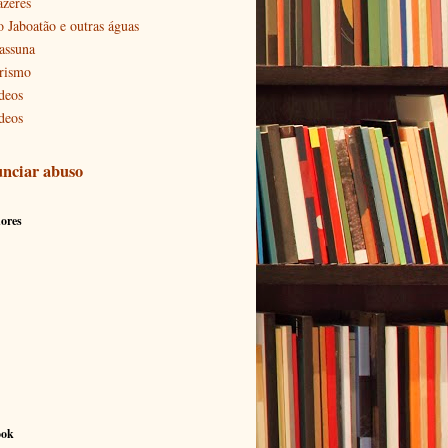
azeres
o Jaboatão e outras águas
assuna
rismo
deos
deos
nciar abuso
ores
ook