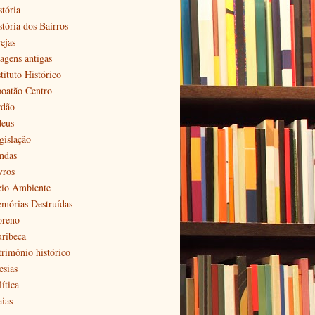
stória
stória dos Bairros
ejas
agens antigas
tituto Histórico
boatão Centro
rdão
deus
gislação
ndas
vros
io Ambiente
mórias Destruídas
reno
ribeca
trimônio histórico
esias
ítica
aias