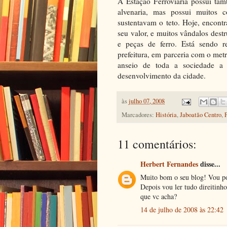
A Estação Ferroviária possui ta
alvenaria, mas possui muitos
sustentavam o teto. Hoje, encont
seu valor, e muitos vândalos destr
e peças de ferro. Está sendo r
prefeitura, em parceria com o me
anseio de toda a sociedade a
desenvolvimento da cidade.
às
julho 07, 2008
Marcadores:
História
,
Jaboatão Centro
,
11 comentários:
Herbert Fernandes
disse...
Muito bom o seu blog! Vou po
Depois vou ler tudo direitinho
que vc acha?
14 de julho de 2008 às 22:42