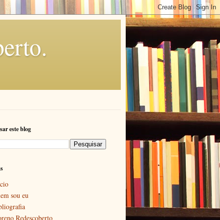
erto.
sar este blog
as
cio
em sou eu
bliografia
reno Redescoberto