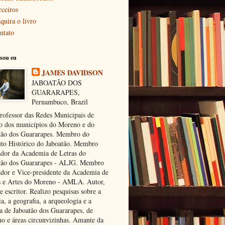
rceiros
quira o livro
ntato
sou eu
JAMES DAVIDSON
JABOATÃO DOS
GUARARAPES,
Pernambuco, Brazil
rofessor das Redes Municipais de
o dos municípios do Moreno e do
tão dos Guararapes. Membro do
tuto Histórico do Jaboatão. Membro
dor da Academia de Letras do
tão dos Guararapes - ALJG. Membro
dor e Vice-presidente da Academia de
s e Artes do Moreno - AMLA. Autor,
e escritor. Realizo pesquisas sobre a
ia, a geografia, a arqueologia e a
ra de Jaboatão dos Guararapes, de
o e áreas circunvizinhas. Amante da