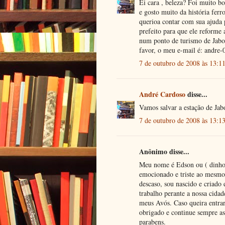
Ei cara , beleza? Foi muito bo
e gosto muito da história ferr
querioa contar com sua ajuda 
prefeito para que ele reforme 
num ponto de turismo de Jabo
favor, o meu e-mail é: andre
7 de outubro de 2008 às 13:1
André Cardoso
disse...
Vamos salvar a estação de Jab
7 de outubro de 2008 às 13:1
Anônimo disse...
Meu nome é Edson ou ( dinho j
emocionado e triste ao mesmo 
descaso, sou nascido e criado
trabalho perante a nossa cida
meus Avós. Caso queira entra
obrigado e continue sempre a
parabens.