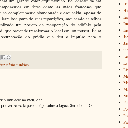
mbém um grande valor arquitetônico. Foi construída em
Hi
 componentes em ferro como as mãos francesas que
Hi
ra-se completamente abandonada e esquecida, apesar de
Igr
uíram boa parte de suas repartições, saqueando as telhas
Im
ealizado um projeto de recuperação do edifício pela
Ins
trô, que pretende transformar o local em um museu. É um
 recuperação do prédio que deu o impulso para o
Ja
Jo
ju
Le
Le
Patrimônio histórico
Li
Me
Me
Mo
Mu
r o link dele no meu, ok?
Pa
 pra ver se vc já postou algo sobre a lagoa. Seria bom. O
Po
Pol
Pr