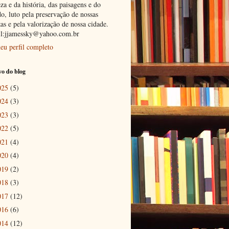
za e da história, das paisagens e do
o, luto pela preservação de nossas
as e pela valorização de nossa cidade.
l:jjamessky@yahoo.com.br
eu perfil completo
o do blog
025
(5)
024
(3)
023
(3)
022
(5)
021
(4)
020
(4)
019
(2)
018
(3)
017
(12)
016
(6)
014
(12)