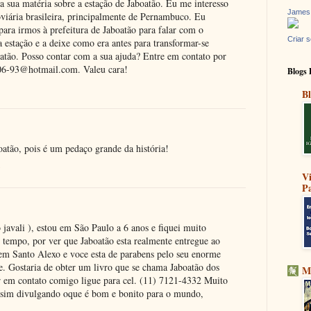
a sua matéria sobre a estação de Jaboatão. Eu me interesso
James
oviária brasileira, principalmente de Pernambuco. Eu
para irmos à prefeitura de Jaboatão para falar com o
Criar s
a estação e a deixe como era antes para transformar-se
atão. Posso contar com a sua ajuda? Entre em contato por
-06-93@hotmail.com. Valeu cara!
Blogs 
1
Bl
oatão, pois é um pedaço grande da história!
3
V
Pa
avali ), estou em São Paulo a 6 anos e fiquei muito
tempo, por ver que Jaboatão esta realmente entregue ao
 em Santo Alexo e voce esta de parabens pelo seu enorme
de. Gostaria de obter um livro que se chama Jaboatão dos
M
r em contato comigo ligue para cel. (11) 7121-4332 Muito
ssim divulgando oque é bom e bonito para o mundo,