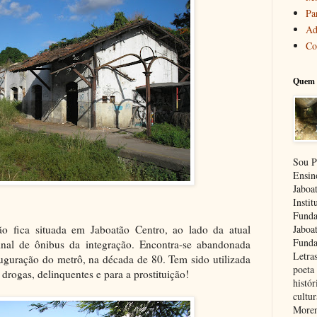
Pa
Ad
Co
Quem 
Sou P
Ensin
Jaboa
Insti
Funda
ão fica situada em Jaboatão Centro, ao lado da atual
Jaboa
Funda
inal de ônibus da integração. Encontra-se abandonada
Letra
auguração do metrô, na década de 80. Tem sido utilizada
poeta 
drogas, delinquentes e para a prostituição!
histór
cultu
Moren