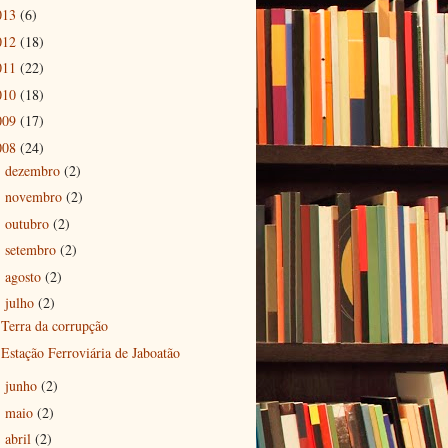
013
(6)
012
(18)
011
(22)
010
(18)
009
(17)
008
(24)
dezembro
(2)
►
novembro
(2)
►
outubro
(2)
►
setembro
(2)
►
agosto
(2)
►
julho
(2)
▼
Terra da corrupção
Estação Ferroviária de Jaboatão
junho
(2)
►
maio
(2)
►
abril
(2)
►