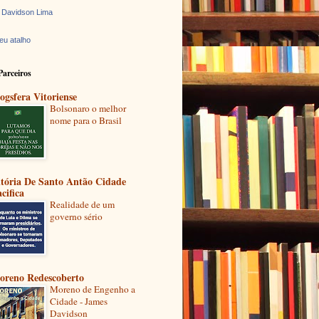
 Davidson Lima
eu atalho
Parceiros
ogsfera Vitoriense
Bolsonaro o melhor
nome para o Brasil
itória De Santo Antão Cidade
cifica
Realidade de um
governo sério
oreno Redescoberto
Moreno de Engenho a
Cidade - James
Davidson