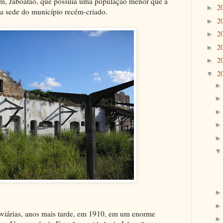
m, Jaboatão, que possuía uma população menor que a
2
►
a sede do município recém-criado.
2
►
2
►
2
►
2
►
2
▼
roviárias, anos mais tarde, em 1910, em um enorme