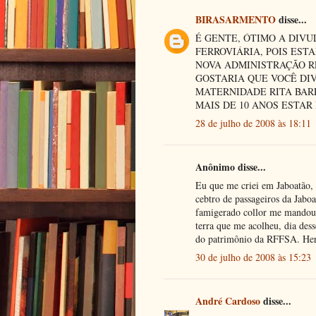
BIRASARMENTO
disse...
É GENTE, ÓTIMO A DIV
FERROVIÁRIA, POIS ES
NOVA ADMINISTRAÇÃO R
GOSTARIA QUE VOCÊ DI
MATERNIDADE RITA BARR
MAIS DE 10 ANOS ESTAR
28 de julho de 2008 às 18:11
Anônimo disse...
Eu que me criei em Jaboatão, f
cebtro de passageiros da Jabo
famigerado collor me mandou 
terra que me acolheu, dia des
do patrimônio da RFFSA. Her
30 de julho de 2008 às 15:23
André Cardoso
disse...