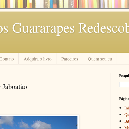
os Guararapes Redescob
Contato
Adquira o livro
Parceiros
Quem sou eu
Pesqui
e Jaboatão
Págin
Iní
Qu
Bi
Mo