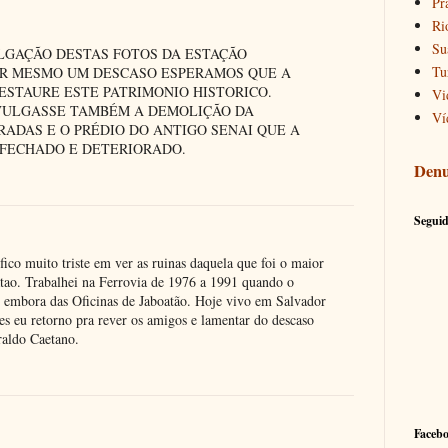
Pr
Ri
Su
ULGAÇÃO DESTAS FOTOS DA ESTAÇÃO
Tu
TAR MESMO UM DESCASO ESPERAMOS QUE A
ESTAURE ESTE PATRIMONIO HISTORICO.
Vi
VULGASSE TAMBÉM A DEMOLIÇÃO DA
Ví
ADAS E O PRÉDIO DO ANTIGO SENAI QUE A
 FECHADO E DETERIORADO.
Denu
Seguid
ico muito triste em ver as ruinas daquela que foi o maior
atao. Trabalhei na Ferrovia de 1976 a 1991 quando o
embora das Oficinas de Jaboatão. Hoje vivo em Salvador
ses eu retorno pra rever os amigos e lamentar do descaso
aldo Caetano.
Faceb