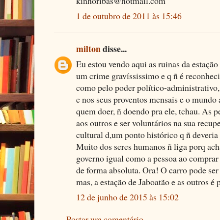
kinhoribas@hotmail.com
1 de outubro de 2011 às 15:46
milton
disse...
Eu estou vendo aqui as ruinas da estação 
um crime gravíssissimo e q ñ é reconhec
como pelo poder político-administrativ
e nos seus proventos mensais e o mundo a
quem doer, ñ doendo pra ele, tchau. As 
aos outros e ser voluntários na sua recup
cultural d,um ponto histórico q ñ deveri
Muito dos seres humanos ñ liga porq ach
governo igual como a pessoa ao comprar
de forma absoluta. Ora! O carro pode ser
mas, a estação de Jaboatão e as outros é 
12 de junho de 2015 às 15:02
Postar um comentário