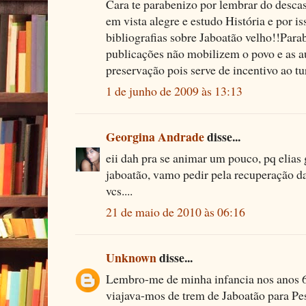
Cara te parabenizo por lembrar do desca
em vista alegre e estudo História e por i
bibliografias sobre Jaboatão velho!!Para
publicações não mobilizem o povo e as a
preservação pois serve de incentivo ao t
1 de junho de 2009 às 13:13
Georgina Andrade
disse...
eii dah pra se animar um pouco, pq elias
jaboatão, vamo pedir pela recuperação d
vcs....
21 de maio de 2010 às 06:16
Unknown
disse...
Lembro-me de minha infancia nos anos 
viajava-mos de trem de Jaboatão para Pes